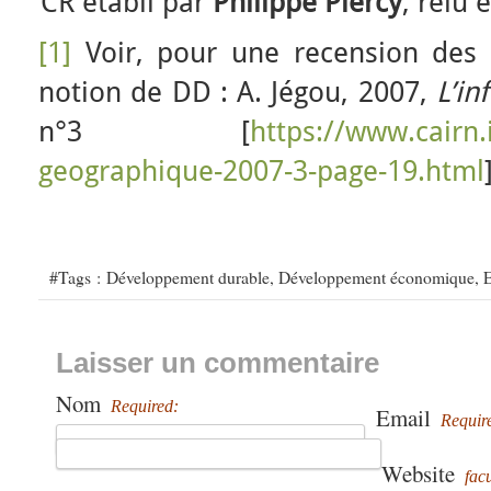
CR établi par
Philippe Piercy
, relu 
[1]
Voir, pour une recension des 
notion de DD : A. Jégou, 2007,
L’i
n°3 [
https://www.cairn.
geographique-2007-3-page-19.html
#Tags :
Développement durable
,
Développement économique
,
E
Laisser un commentaire
Nom
Required:
Email
Requir
Website
facu