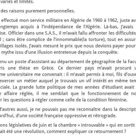
variés et limités.
n des raisons purement personnelles.
, effectué mon service militaire en Algérie de 1960 à 1962, juste a
ongtemps acquis à l’indépendance de l’Algérie. Là-bas, j’avais 
se. Officier dans une S.A.S., il m’avait fallu affronter les difficulté
l ; sans être complice de l’innommable(la torture), tout en assu
villages isolés. J’avais mesuré le prix que nous devions payer pou
e, mythe issu d’une illusion entretenue depuis la conquête.
tenu un poste d’assistant au département de géographie de la Fac
ris une thèse en Grèce. Ce dernier pays m’avait procuré 
e universitaire me convenait : il m’avait permis à moi, fils d’ouv
’exercer un métier auquel je trouvais un vif intérêt en même te
ciale. La grande lutte politique de mes années d’étudiant avait 
te affaire réglée, il me semblait que le fonctionnement de no
er les questions à régler comme celle de la condition féminine.
’autres aussi, je ne pouvais pas me reconnaître dans la descript
d’hui, d’une société française oppressive et rétrograde.
ions législatives de juin et la chambre « introuvable » qui en sorti
avait été une révolution, comment expliquer ce retournement ?