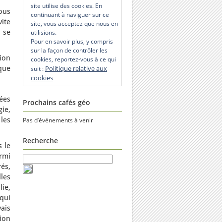
site utilise des cookies. En
ous
continuant à naviguer sur ce
vite
site, vous acceptez que nous en
i se
utilisions.
Pour en savoir plus, y compris
sur la façon de contrôler les
ion
cookies, reportez-vous à ce qui
que
Politique relative aux
suit :
cookies
ées
Prochains cafés géo
ie,
les
Pas d’événements à venir
Recherche
s le
armi
rés,
les
ie,
qui
vais
ion