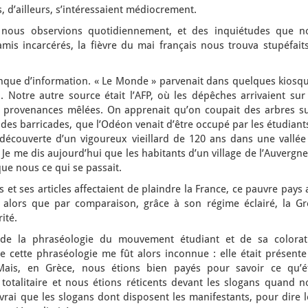
, d’ailleurs, s’intéressaient médiocrement.
ue nous observions quotidiennement, et des inquiétudes que n
mis incarcérés, la fièvre du mai français nous trouva stupéfaits
nque d’information. « Le Monde » parvenait dans quelques kiosqu
 Notre autre source était l’AFP, où les dépêches arrivaient sur 
s provenances mêlées. On apprenait qu’on coupait des arbres su
 des barricades, que l’Odéon venait d’être occupé par les étudiant
découverte d’un vigoureux vieillard de 120 ans dans une vallée
Je me dis aujourd’hui que les habitants d’un village de l’Auvergn
e nous ce qui se passait.
 et ses articles affectaient de plaindre la France, ce pauvre pays
alors que par comparaison, grâce à son régime éclairé, la Gr
ité.
 de la phraséologie du mouvement étudiant et de sa colorat
 cette phraséologie me fût alors inconnue : elle était présente
ais, en Grèce, nous étions bien payés pour savoir ce qu’ét
 totalitaire et nous étions réticents devant les slogans quand n
st vrai que les slogans dont disposent les manifestants, pour dire 