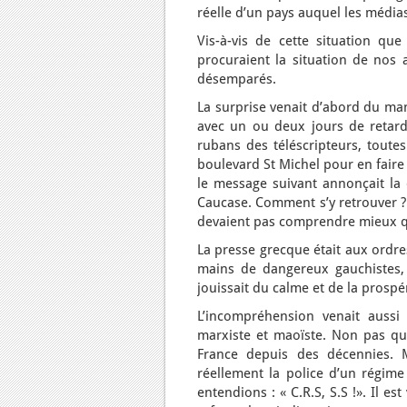
réelle d’un pays auquel les médias
Vis-à-vis de cette situation q
procuraient la situation de nos a
désemparés.
La surprise venait d’abord du ma
avec un ou deux jours de retard.
rubans des téléscripteurs, toute
boulevard St Michel pour en faire
le message suivant annonçait la 
Caucase. Comment s’y retrouver ? 
devaient pas comprendre mieux qu
La presse grecque était aux ordres
mains de dangereux gauchistes, 
jouissait du calme et de la prospér
L’incompréhension venait aussi
marxiste et maoïste. Non pas que
France depuis des décennies. M
réellement la police d’un régime
entendions : « C.R.S, S.S !». Il e