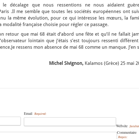
t le décalage que nous ressentions ne nous aidaient guèr
aris .Il me semble que toutes les sociétés européennes ont suiv
u la même évolution, pour ce qui intéresse les mœurs, la famil
 la modalité française choisie pour régler ce passage.
retour que mai 68 était d’abord une fête et qu’il ne fallait jam
’observateur lointain que j’étais s’est toujours ressenti différen
rience.Je ressens mon absence de mai 68 comme un manque. J’en s
Michel Sivignon,
Kalamos (Grèce) 25 mai 2
Email
Required:
Website
facultat
Commentaire
Requis: