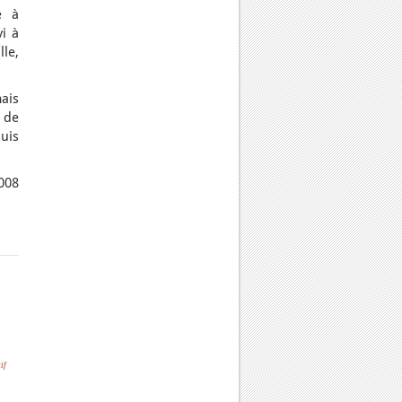
e à
i à
le,
ais
t de
uis
008
if