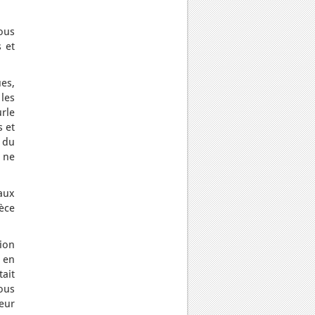
ous
 et
es,
les
rle
s et
 du
e ne
 aux
èce
ion
 en
ait
ous
leur