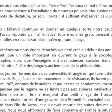
ales où nous étions détachés, Pierre-Yves Péchoux et moi-même, n
s pour assister à l’installation du nouveau pouvoir. Nous avions 
ots de dictature, prison, liberté : il suffisait d’observer ce qu
s : fallait-il continuer et donner en quelque sorte notre caut
J’avais répondu par l’affirmative, tous mes amis grecs pensant 
utiles en restant sur place qu’en quittant le pays.
’Athènes où nous étions détachés avait été créé au début des ann
avait joué un rôle important en ouvrant le pays à la sociolog
graphie, alors que l’enseignement des sciences sociales dans 
l’histoire, à côté des langues anciennes et de la philosophie.
urs jeunes, formés dans des universités étrangères, qui furent dè
 pouvoir. Engagés dans des mouvements de résistance, ils furent p
re 1967, victimes de brutalités et pour certains condamnés, tortu
nisée par le régime ne se limitait pas aux sphères intellectuel
blier mon ami, le maire-adjoint d’un petit village de Thessal
maison étaient ornés d’une gravure de « Prométhée enchaîné » et 
rté dans l’île de Yaros, et qui devait mourir des suites des mau
ués. Nous nous efforcions de faire connaître en France la situat