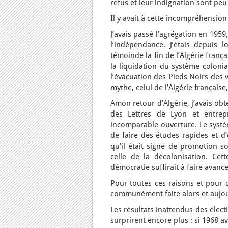
refus et leur indignation sont peu 
Il y avait à cette incompréhensio
J’avais passé l’agrégation en 1959
l’indépendance. J’étais depuis l
témoinde la fin de l’Algérie françai
la liquidation du système colonia
l’évacuation des Pieds Noirs des 
mythe, celui de l’Algérie français
Amon retour d’Algérie, j’avais ob
des Lettres de Lyon et entrep
incomparable ouverture. Le systèm
de faire des études rapides et d
qu’il était signe de promotion so
celle de la décolonisation. Cet
démocratie suffirait à faire avanc
Pour toutes ces raisons et pour d
communément faite alors et aujour
Les résultats inattendus des élect
surprirent encore plus : si 1968 