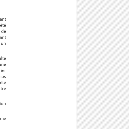
vant
été
s de
rant
r un
ulté
une
rier
mps
été
tre
ion
t me