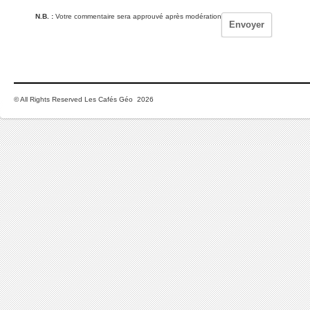
N.B. :
Votre commentaire sera approuvé après modération
© All Rights Reserved Les Cafés Géo 2026