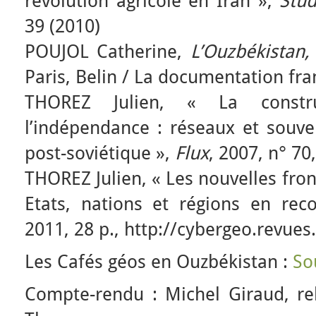
révolution agricole en Iran »,
Stud
39 (2010)
POUJOL Catherine,
L’Ouzbékistan,
Paris, Belin / La documentation fra
THOREZ Julien, « La construc
l’indépendance : réseaux et souve
post-soviétique »,
Flux
, 2007, n° 70
THOREZ Julien, « Les nouvelles front
Etats, nations et régions en re
2011, 28 p., http://cybergeo.revues
Les Cafés géos en Ouzbékistan :
So
Compte-rendu : Michel Giraud, re