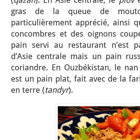
(
qazan
). En Asie centrale, le
plov
e
gras de la queue de mout
particulièrement apprécié, ainsi 
concombres et des oignons coupé
pain servi au restaurant n’est p
d’Asie centrale mais un pain russ
coriandre. En Ouzbékistan, le na
est un pain plat, fait avec de la fa
en terre (
tandyr
).