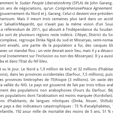
otamment le
Sudan People LiberationArmy
(SPLA) de John Garang.
trois ans de négociations, qu’un
ComprehensivePeace Agreemen
 gouvernement du Nord et J. Garang. Celui-ci devient vice-présiden
Khartoum. Mais il meurt trois semaines plus tard dans un accid
ar SalvaKiirMayardit, qui n’avait pas la même vision d’un Sou
 Le référendum de 2011, qui aboutit à l’indépendance du Soudan
Le sort de plusieurs régions reste indécis. L’Abyei, District du S
e complexe, regroupe Dinka Ngok du sud et Misseryas, semi-noma
nt envahi, une partie de la population a fui, des casques bl
 avec un mandat flou ; un vote devrait avoir lieu, mais il y a désac
oral (notamment sur l’inclusion ou non des Misseryas). Il y a auss
 et dans l’Etat du Nil bleu.
t vu le jour. Le Nord a 1,9 million de km2 et 32 millions d’habita
ions), dans les provinces occidentales (Darfour, 7,5 millions), pui
es provinces limitrophes de l’Ethiopie (3 millions). Un vaste dé
a vallée du Nil). Le pays est gouverné de fait par trois tribus ar
ent des populations non arabophones (Fours du Darfour, Béj
s populations dont l’arabisation est moins marquée (Kordofan).
s d’habitants, de langues nilotiques (Dinka, Nouer, Shilluk)
 pays a des indicateurs catastrophiques : 73 % d’analphabètes, 
infantile, 192 pour mille de mortalité des moins de 5 ans, 51 % 