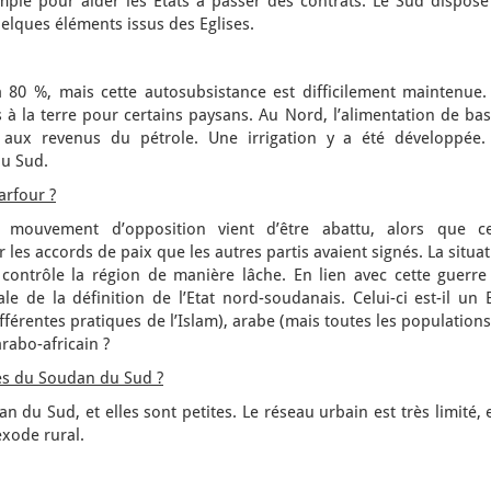
ple pour aider les Etats à passer des contrats. Le Sud dispose
uelques éléments issus des Eglises.
à 80 %, mais cette autosubsistance est difficilement maintenue.
s à la terre pour certains paysans. Au Nord, l’alimentation de ba
 aux revenus du pétrole. Une irrigation y a été développée.
au Sud.
arfour ?
l mouvement d’opposition vient d’être abattu, alors que ce
r les accords de paix que les autres partis avaient signés. La situa
contrôle la région de manière lâche. En lien avec cette guerre
ale de la définition de l’Etat nord-soudanais. Celui-ci est-il un 
fférentes pratiques de l’Islam), arabe (mais toutes les population
rabo-africain ?
lles du Soudan du Sud ?
n du Sud, et elles sont petites. Le réseau urbain est très limité, e
xode rural.