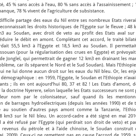
té, 45 % sans accès à l’eau, 80 % sans accès à l’assainissement ;
anque, 78 % vivent de l’agriculture de subsistance.
 difficile partage des eaux du Nil entre ses nombreux Etats rivera
econnaissait les droits historiques de l’Egypte sur le fleuve ; 48
km3 au Soudan, avec droit de veto au profit des Etats aval sur 
uire le débit en amont. Complétant cet accord, le traité bilaté
ait 55,5 km3 à l’Egypte et 18,5 km3 au Soudan. Il permettait
ssouan (pour la régularisation des crues en Egypte) et prévoyait
de Jongleï, qui permettrait de gagner 12 km3 en drainant les mar
oblème, car ils séparent le Nord et le Sud Soudan). Mais l’Ethiopi
qui ne lui donne aucun droit sur les eaux du Nil bleu. Or, les en
e démographique : en 1959, l’Egypte, le Soudan et l’Ethiopie n’ava
ants ; ils en ont aujourd’hui 80, 37 et 82 ! Les Etats d’amont, 
 la doctrine Nyerere, selon laquelle les Etats successeurs ne sont
 leur nom par le colonisateur, sauf quand ils les mentionn
on de barrages hydroélectriques (depuis les années 1990) et de t
âce au soutien d’autres pays amont comme la Tanzanie, l’Ethio
 8 km3 sur le Nil bleu. Un accord-cadre a été signé en mai 201
l a été refusé par l’Egypte (qui perdrait son droit de veto) et pa
revenus du pétrole et à l’aide chinoise, le Soudan construit 
i, 2009). Ceux-ci ne remettent pas en cause l’accord de 1959, s