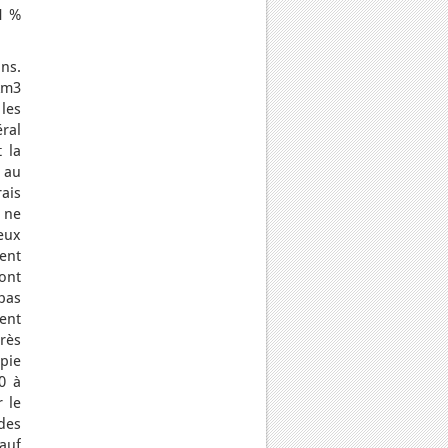
 1 %
ins.
 km3
les
ral
 la
 au
ais
e ne
jeux
ient
dont
 pas
ent
rès
pie
0 à
r le
des
auf