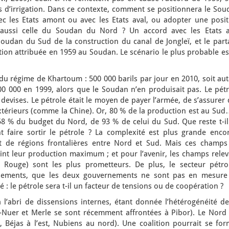
ts d’irrigation. Dans ce contexte, comment se positionnera le So
vec les Etats amont ou avec les Etats aval, ou adopter une posit
e aussi celle du Soudan du Nord ? Un accord avec les Etats a
Soudan du Sud de la construction du canal de Jongleï, et le part
ation attribuée en 1959 au Soudan. Le scénario le plus probable es
t du régime de Khartoum : 500 000 barils par jour en 2010, soit au
00 000 en 1999, alors que le Soudan n’en produisait pas. Le pétr
devises. Le pétrole était le moyen de payer l’armée, de s’assurer
xtérieurs (comme la Chine). Or, 80 % de la production est au Sud
58 % du budget du Nord, de 93 % de celui du Sud. Que reste t-il
faire sortir le pétrole ? La complexité est plus grande encor
ent de régions frontalières entre Nord et Sud. Mais ces champs
int leur production maximum ; et pour l’avenir, les champs relev
ouge) sont les plus prometteurs. De plus, le secteur pétrol
ements, que les deux gouvernements ne sont pas en mesure
é : le pétrole sera t-il un facteur de tensions ou de coopération ?
 l’abri de dissensions internes, étant donnée l’hétérogénéité de
-Nuer et Merle se sont récemment affrontées à Pibor). Le Nord 
 Béjas à l’est, Nubiens au nord). Une coalition pourrait se for