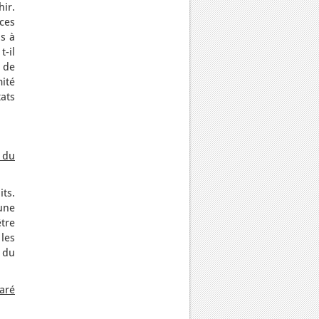
ir.
ces
s à
t-il
 de
ité
ats
s du
its.
une
tre
les
t du
aré