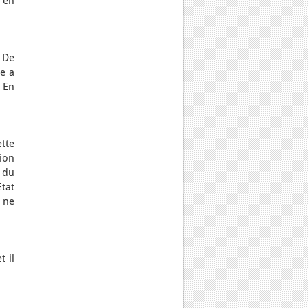
 en
 De
se a
 En
tte
tion
 du
Etat
s ne
t il