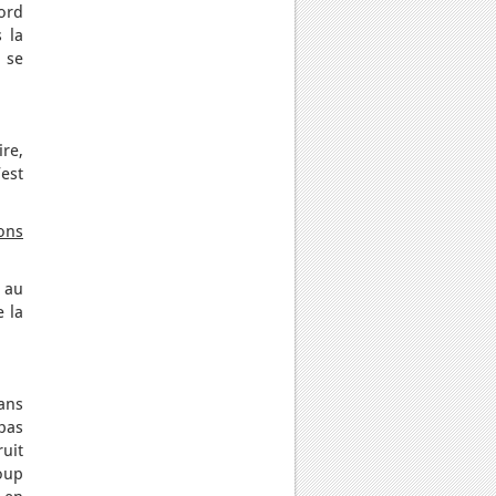
ord
 la
n se
ire,
’est
ions
e au
e la
dans
pas
uit
oup