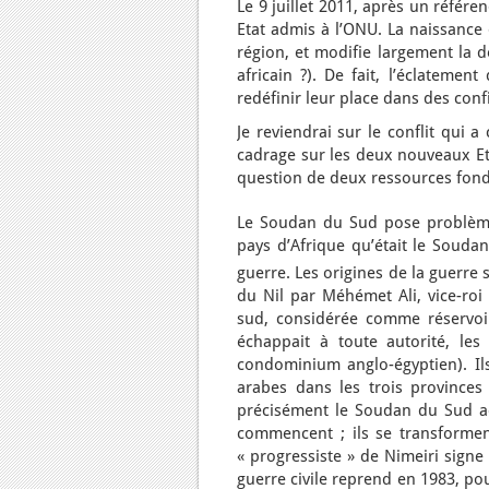
Le 9 juillet 2011, après un référ
Etat admis à l’ONU. La naissance
région, et modifie largement la d
africain ?). De fait, l’éclateme
redéfinir leur place dans des conf
Je reviendrai sur le conflit qui
cadrage sur les deux nouveaux Et
question de deux ressources fonda
Le Soudan du Sud pose problème 
pays d’Afrique qu’était le Souda
guerre. Les origines de la guerre 
du Nil par Méhémet Ali, vice-roi 
sud, considérée comme réservoir
échappait à toute autorité, les
condominium anglo-égyptien). Ils 
arabes dans les trois provinces 
précisément le Soudan du Sud ac
commencent ; ils se transformen
« progressiste » de Nimeiri signe
guerre civile reprend en 1983, po