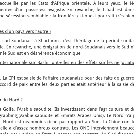
ccueillie par les Etats d’Afrique orientale. À leurs yeux, le N
ritée d’un passé esclavagiste. En revanche, le Tchad est dans
ne sécession semblable : la frontière est-ouest pourrait très bie
s d’un pays vers l’autre ?
x sud-Soudanais à Khartoum : c’est l’héritage de la période unita
ale. En revanche, une émigration de nord-Soudanais vers le Sud n
ar le Sud est en déshérence économique.
nternationale sur Bashir ont-elles eu des effets sur les négociat
s. La CPI est saisie de l’affaire soudanaise pour des faits de guerr
ccord de paix entre les deux parties était antérieur à la saisie d
n du Nord ?
 Golfe, l’Arabie saoudite. Ils investissent dans l’agriculture et 
 grabbing)(Arabie saoudite et Emirats Arabes Unis). Le Nord n’a 
e Nord est néanmoins riche par rapport au Sud. La Chine constr
 elle a d’assez nombreux contrats. Les ONG interviennent beauc