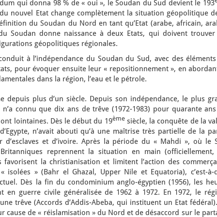
endum qui donna 98 % de « oui », le Soudan du Sud devient le 193
 du nouvel Etat change complètement la situation géopolitique de
éfinition du Soudan du Nord en tant qu’Etat (arabe, africain, ar
nt du Soudan donne naissance à deux Etats, qui doivent trouver
igurations géopolitiques régionales.
 a conduit à l’indépendance du Soudan du Sud, avec des éléments
ats, pour évoquer ensuite leur « repositionnement », en abordant
mentales dans la région, l’eau et le pétrole.
depuis plus d’un siècle. Depuis son indépendance, le plus gr
n n’a connu que dix ans de trêve (1972-1983) pour quarante ans
ème
sont lointaines. Dès le début du 19
siècle, la conquête de la va
d’Egypte, n’avait abouti qu’à une maîtrise très partielle de la pa
 d’esclaves et d’ivoire. Après la période du « Mahdi », où le 
 Britanniques reprennent la situation en main (officiellement,
favorisent la christianisation et limitent l’action des commerça
« isolées » (Bahr el Ghazal, Upper Nile et Equatoria), c’est-à-d
tuel. Dès la fin du condominium anglo-égyptien (1956), les heu
t en guerre civile généralisée de 1962 à 1972. En 1972, le rég
 une trêve (Accords d’Addis-Abeba, qui instituent un Etat fédéral)
ur cause de « réislamisation » du Nord et de désaccord sur le par