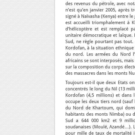
des revenus du pétrole, avec n
n’est qu’en janvier 2005, après 
signé à Naïvasha (Kenya) entre le
est accueilli triomphalement à 
d’hélicoptère et est remplacé p
unitaire démocratique et laïque.
Sud, ne règle pourtant pas tout. 
Kordofan, à la situation ethniqu
du nord. Les armées du Nord l’o
africains se sont interposés, mais
sur la composition du corps élect
des massacres dans les monts Nuba
Toujours est-il que deux Etats on
concentrés le long du Nil (13 mill
Kordofan (4,5 millions) et dans l
occupe les deux tiers nord (sauf l
du Nord de Khartoum, qui domin
habitants des monts Nimba) ou de
Sud a 644 000 km2 et 9 million
soudanaises (Moulé, Azandé…). Le
pour mille de taux de mortalité 