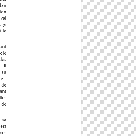
udan
ion
val
age
t le
tant
ole
 des
… Il
 au
e :
 de
ant
ier
 de
 sa
est
mer