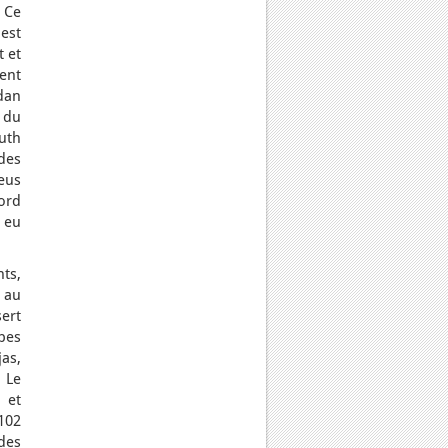
 Ce
t
est
t et
ent
dan
 du
outh
des
eus
cord
i eu
nts,
s au
sert
abes
as,
 Le
 et
102
des