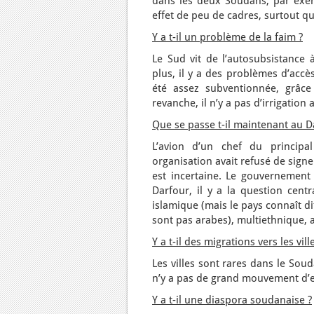
dans les deux Soudans, par exem
effet de peu de cadres, surtout q
Y a t-il un problème de la faim ?
Le Sud vit de l’autosubsistance 
plus, il y a des problèmes d’accè
été assez subventionnée, grâce
revanche, il n’y a pas d’irrigation 
Que se passe t-il maintenant au D
L’avion d’un chef du principa
organisation avait refusé de signe
est incertaine. Le gouvernement 
Darfour, il y a la question centr
islamique (mais le pays connaît di
sont pas arabes), multiethnique, a
Y a t-il des migrations vers les vi
Les villes sont rares dans le Souda
n’y a pas de grand mouvement d’e
Y a t-il une diaspora soudanaise ?