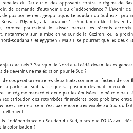
 rebelles du Darfour et des opposants contre le régime de Bash
uvoir, de demande d’autonomie ou d’indépendance ? L’avenir de 
es de positionnement géopolitique. Le Soudan du Sud est-il promi
au Kenya, à l’Uganda, à la Tanzanie ? Le Soudan du Nord deviendra 
pte, comme pourraient le laisser penser les récents accords
, notamment sur la mise en valeur de la Gezirah, ou la proxim
nord-soudanais et égyptien ? Mais il se pourrait que les deux Et
 enjeux actuels ? Pourquoi le Nord a t-il cédé devant les exigence
 pas de devenir une malédiction pour le Sud ?
r de coopération entre les deux Etats, comme un facteur de confl
la partie au Sud parce que sa position devenait intenable : 
re, un régime menacé et deux parties épuisées. Le pétrole peut ê
a redistribution des retombées financières pose problème entre 
rovinces, même si cela n’est pas encore très visible au Sud du fai
ctuellement.
-ils l’indépendance du Soudan du Sud, alors que l’OUA avait décl
e la colonisation ?