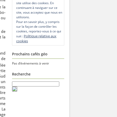
ème
site utilise des cookies. En
 la
continuant à naviguer sur ce
abo-
site, vous acceptez que nous en
utilisions.
 ou
Pour en savoir plus, y compris
sur la façon de contrôler les
cookies, reportez-vous à ce qui
 de
Politique relative aux
suit :
 la
cookies
and
Prochains cafés géo
 de
Pas d’événements à venir
llée
rtie
Recherche
Sud
 un
nts
ire
rts
ime
. La
tage