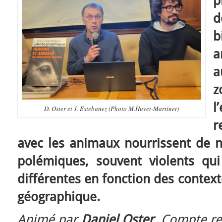
p
d
b
a
a
l
D. Oster et J. Estebanez (Photo M.Huvet-Martinet)
r
avec les animaux nourrissent de 
polémiques, souvent violents qu
différentes en fonction des context
géographique.
Animé par
Daniel Oster
. Compte r