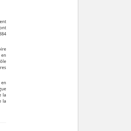
ent
ont
884
pire
 en
ôle
res
 en
gue
e la
e la