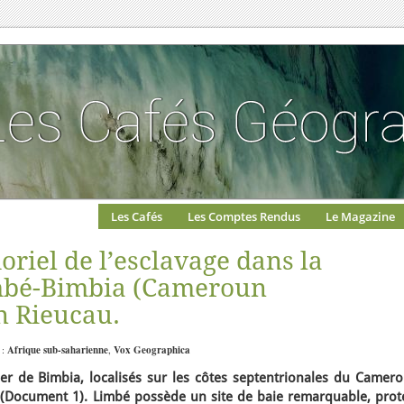
Les Cafés
Les Comptes Rendus
Le Magazine
riel de l’esclavage dans la
mbé-Bimbia (Cameroun
n Rieucau.
 :
Afrique sub-saharienne
,
Vox Geographica
ier de Bimbia, localisés sur les côtes septentrionales du Camero
 (Document 1). Limbé possède un site de baie remarquable, prot