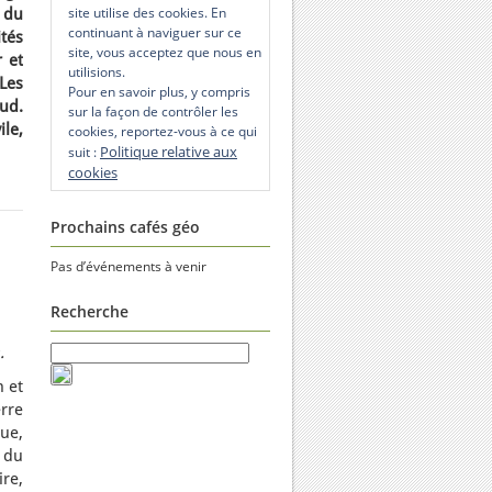
site utilise des cookies. En
 du
continuant à naviguer sur ce
tés
site, vous acceptez que nous en
 et
utilisions.
Les
Pour en savoir plus, y compris
ud.
sur la façon de contrôler les
ile,
cookies, reportez-vous à ce qui
Politique relative aux
suit :
cookies
Prochains cafés géo
Pas d’événements à venir
Recherche
.
n et
rre
ue,
 du
ire,