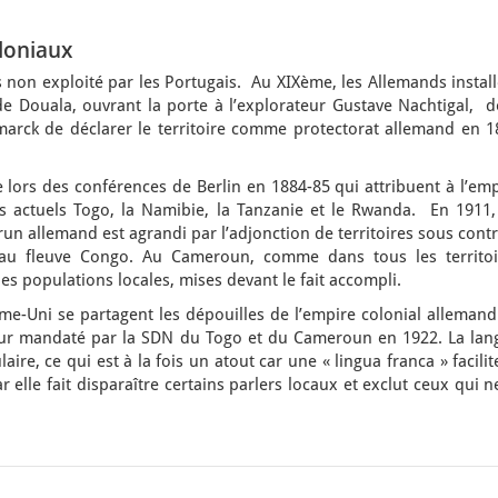
oloniaux
non exploité par les Portugais. Au XIXème, les Allemands install
 Douala, ouvrant la porte à l’explorateur Gustave Nachtigal, d
marck de déclarer le territoire comme protectorat allemand en 1
 lors des conférences de Berlin en 1884-85 qui attribuent à l’em
 actuels Togo, la Namibie, la Tanzanie et le Rwanda. En 1911,
 allemand est agrandi par l’adjonction de territoires sous contr
 au fleuve Congo. Au Cameroun, comme dans tous les territoi
les populations locales, mises devant le fait accompli.
me-Uni se partagent les dépouilles de l’empire colonial allemand
teur mandaté par la SDN du Togo et du Cameroun en 1922. La lan
aire, ce qui est à la fois un atout car une « lingua franca » facilit
elle fait disparaître certains parlers locaux et exclut ceux qui n