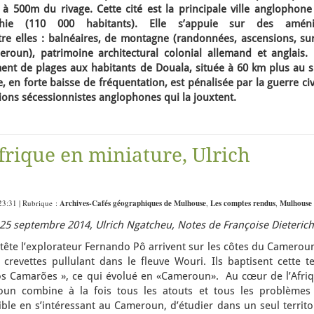
 à 500m du rivage. Cette cité est la principale ville anglophone
e (110 000 habitants). Elle s’appuie sur des améni
re elles : balnéaires, de montagne (randonnées, ascensions, sur
un), patrimoine architectural colonial allemand et anglais. 
ment de plages aux habitants de Douala, située à 60 km plus au s
e, en forte baisse de fréquentation, est pénalisée par la guerre civ
ons sécessionnistes anglophones qui la jouxtent.
frique en miniature, Ulrich
23:31 | Rubrique :
Archives-Cafés géographiques de Mulhouse
,
Les comptes rendus
,
Mulhouse
5 septembre 2014, Ulrich Ngatcheu, Notes de Françoise Dieterich
r tête l’explorateur Fernando Pô arrivent sur les côtes du Camerou
crevettes pullulant dans le fleuve Wouri. Ils baptisent cette te
s Camarões », ce qui évolué en «Cameroun». Au cœur de l’Afriq
oun combine à la fois tous les atouts et tous les problèmes
sible en s’intéressant au Cameroun, d’étudier dans un seul territo