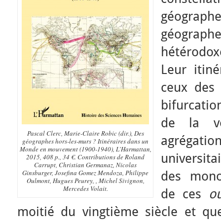
géographe
géograp
hétérodox
Leur itiné
ceux des 
bifurcatio
de la vo
Pascal Clerc, Marie-Claire Robic (dir.),
Des
agrégat
géographes hors-les-murs ? Itinéraires dans un
Monde en mouvement (1900-1940
), L’Harmattan,
universita
2015, 408 p., 34 €. Contributions de Roland
Carrupt, Christian Germanaz, Nicolas
Ginsburger, Josefina Gomez Mendoza, Philippe
des mono
Oulmont, Hugues Peurey, , Michel Sivignon,
Mercedes Volait.
de ces
ou
moitié du vingtième siècle et que