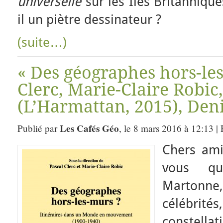
universelle
sur les Iles Britannique
il un piètre dessinateur ?
(suite…)
« Des géographes hors-les
Clerc, Marie-Claire Robic,
(L’Harmattan, 2015), Den
Les Cafés Géo
Publié par
, le 8 mars 2016 à 12:13 |
Chers am
vous qu
Martonne
célébri
constell