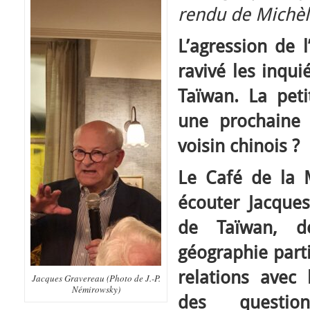
rendu de Michèl
L’agression de 
ravivé les inqui
Taïwan. La peti
une prochaine
voisin chinois ?
Le Café de la 
écouter Jacque
de Taïwan, d
géographie parti
relations avec
Jacques Gravereau (Photo de J.-P.
Némirowsky)
des questio