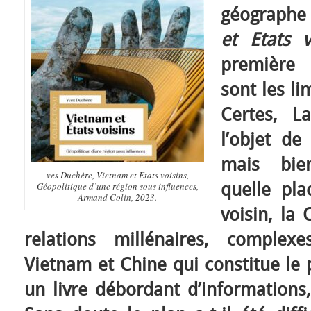
géographe
et Etats 
première 
sont les li
Certes, L
l’objet d
mais bie
ves Duchère, Vietnam et Etats voisins,
quelle pl
Géopolitique d’une région sous influences,
Armand Colin, 2023.
voisin, la 
relations millénaires, complex
Vietnam et Chine qui constitue le p
un livre débordant d’informations,