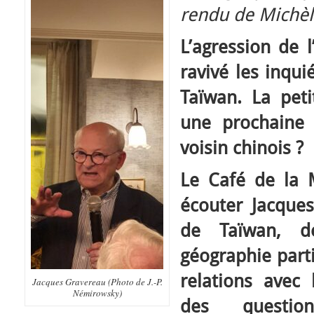
rendu de Michèl
L’agression de 
ravivé les inqui
Taïwan. La peti
une prochaine
voisin chinois ?
Le Café de la 
écouter Jacque
de Taïwan, d
géographie parti
relations avec
Jacques Gravereau (Photo de J.-P.
Némirowsky)
des questio