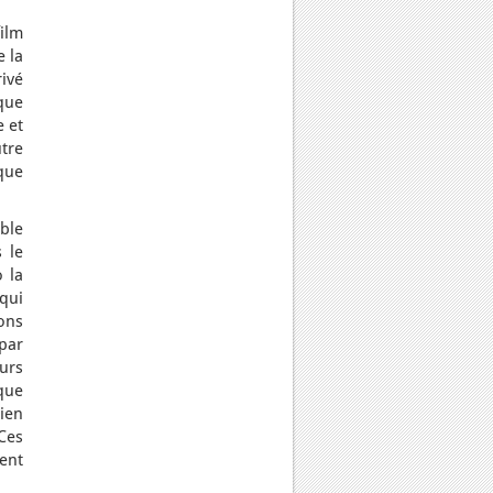
ilm
e la
rivé
que
e et
tre
ique
ble
 le
 la
qui
ions
 par
urs
 que
ien
Ces
ent