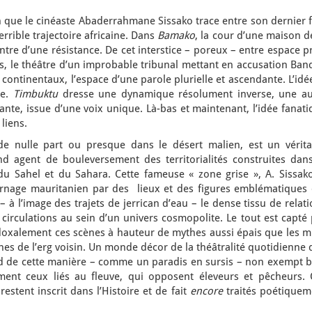
que le cinéaste Abaderrahmane Sissako trace entre son dernier f
errible trajectoire africaine. Dans
Bamako
, la cour d’une maison d
ntre d’une résistance. De cet interstice – poreux – entre espace p
s, le théâtre d’un improbable tribunal mettant en accusation Ban
ontinentaux, l’espace d’une parole plurielle et ascendante. L’idé
ce.
Timbuktu
dresse une dynamique résolument inverse, une au
ante, issue d’une voix unique. Là-bas et maintenant, l’idée fanat
liens.
t de nulle part ou presque dans le désert malien, est un vérita
d agent de bouleversement des territorialités construites dans
u Sahel et du Sahara. Cette fameuse « zone grise », A. Sissako
rnage mauritanien par des lieux et des figures emblématiques 
– à l’image des trajets de jerrican d’eau – le dense tissu de relat
circulations au sein d’un univers cosmopolite. Le tout est capté
oxalement ces scènes à hauteur de mythes aussi épais que les m
unes de l’erg voisin. Un monde décor de la théâtralité quotidienne
rd de cette manière – comme un paradis en sursis – non exempt b
ment ceux liés au fleuve, qui opposent éleveurs et pêcheurs. 
restent inscrit dans l’Histoire et de fait
encore
traités poétiquem