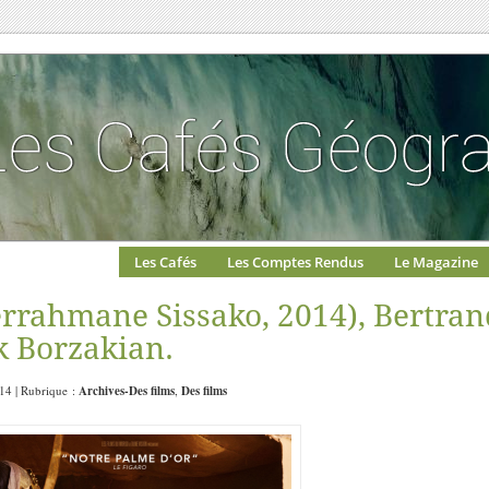
Les Cafés
Les Comptes Rendus
Le Magazine
rahmane Sissako, 2014), Bertran
k Borzakian.
:14 | Rubrique :
Archives-Des films
,
Des films