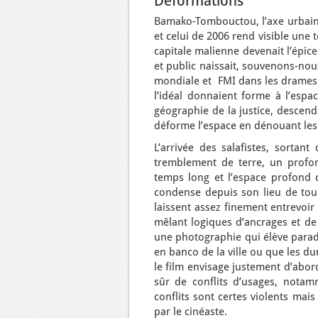
Déformations
Bamako-Tombouctou, l’axe urbain 
et celui de 2006 rend visible une t
capitale malienne devenait l’épice
et public naissait, souvenons-nou
mondiale et FMI dans les drames c
l’idéal donnaient forme à l’espa
géographie de la justice, descend
déforme l’espace en dénouant les 
L’arrivée des salafistes, sortan
tremblement de terre, un profon
temps long et l’espace profond d
condense depuis son lieu de tou
laissent assez finement entrevoir 
mêlant logiques d’ancrages et de 
une photographie qui élève parad
en banco de la ville ou que les d
le film envisage justement d’abo
sûr de conflits d’usages, notam
conflits sont certes violents mais 
par le cinéaste.