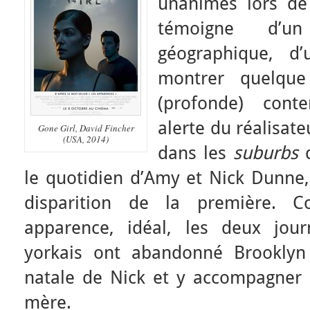
unanimes lors de 
témoigne d’un
géographique, d’
montrer quelque
(profonde) cont
alerte du réalisat
Gone Girl, David Fincher
(USA, 2014)
dans les
suburbs
d
le quotidien d’Amy et Nick Dunne,
disparition de la première. 
apparence, idéal, les deux jour
yorkais ont abandonné Brooklyn 
natale de Nick et y accompagner l
mère.