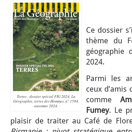
Ce dossier s’
thème du Fe
géographie 
2024.
Parmi les ar
ceux d’amis
Terres : dossier spécial FIG 2024, La
comme
Am
Géographie, terres des Hommes, n° 1594,
automne 2024.
Fumey
. Le p
plaisir de traiter au Café de Flor
Birmanie : pivot stratégique entr