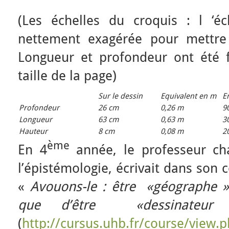
(Les échelles du croquis : l ‘é
nettement exagérée pour mettre 
Longueur et profondeur ont été f
taille de la page)
Sur le dessin
Equivalent en m
En
Profondeur
26 cm
0,26 m
9
Longueur
63 cm
0,63 m
3
Hauteur
8 cm
0,08 m
2
ème
En 4
année, le professeur ch
l’épistémologie, écrivait dans son
«
Avouons-le : être «géographe 
que d’être «dessinateu
(
http://cursus.uhb.fr/course/view.