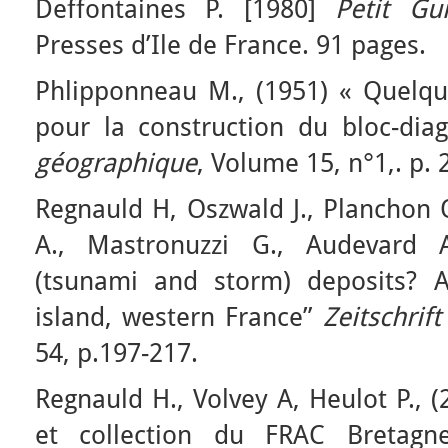
Deffontaines P. [1980]
Petit Gu
Presses d’Ile de France. 91 pages.
Phlipponneau M., (1951) « Quelque
pour la construction du bloc-di
géographique
, Volume 15, n°1,. p. 
Regnauld H, Oszwald J., Planchon O.,
A., Mastronuzzi G., Audevard A
(tsunami and storm) deposits? 
island, western France”
Zeitschrif
54, p.197-217.
Regnauld H., Volvey A, Heulot P., 
et collection du FRAC Bretag