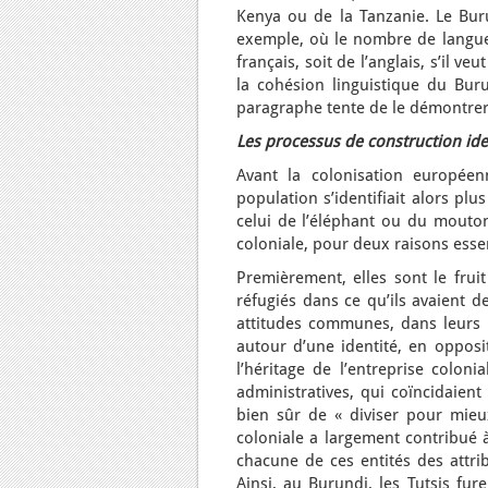
Kenya ou de la Tanzanie. Le Bur
exemple, où le nombre de langues 
français, soit de l’anglais, s’il v
la cohésion linguistique du Bur
paragraphe tente de le démontrer
Les processus de construction ide
Avant la colonisation européenn
population s’identifiait alors p
celui de l’éléphant ou du mouton)
coloniale, pour deux raisons essen
Premièrement, elles sont le frui
réfugiés dans ce qu’ils avaient d
attitudes communes, dans leurs 
autour d’une identité, en opposi
l’héritage de l’entreprise coloni
administratives, qui coïncidaien
bien sûr de « diviser pour mieu
coloniale a largement contribué à
chacune de ces entités des attrib
Ainsi, au Burundi, les Tutsis fur