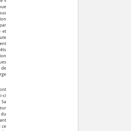
e »
joue
sus
ion
 par
 et
ute
sent
rêts
ion
ues
 de
arge
ont
-ci
 Sa
eur
s du
vant
: ce