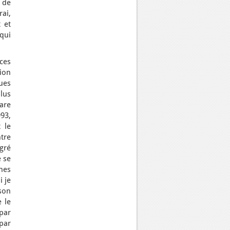
 de
ai,
 et
qui
nces
tion
ues
lus
pare
93,
 le
tre
lgré
e se
nes
 je
son
 le
par
par