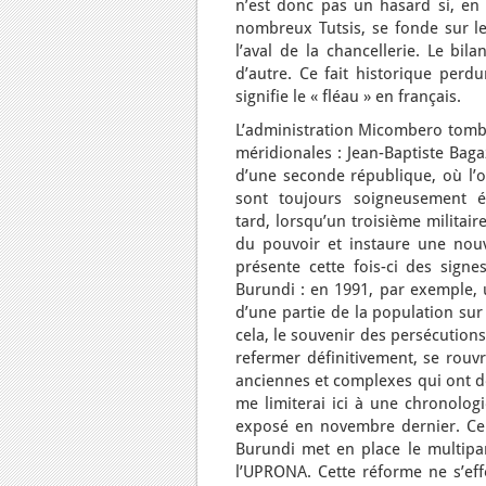
n’est donc pas un hasard si, en 
nombreux Tutsis, se fonde sur le
l’aval de la chancellerie. Le bil
d’autre. Ce fait historique per
signifie le « fléau » en français.
L’administration Micombero tombe 
méridionales : Jean-Baptiste Baga
d’une seconde république, où l’o
sont toujours soigneusement é
tard, lorsqu’un troisième militai
du pouvoir et instaure une nouve
présente cette fois-ci des sign
Burundi : en 1991, par exemple, u
d’une partie de la population sur
cela, le souvenir des persécutions
refermer définitivement, se rou
anciennes et complexes qui ont dé
me limiterai ici à une chronolog
exposé en novembre dernier. Ce 
Burundi met en place le multipa
l’UPRONA. Cette réforme ne s’ef