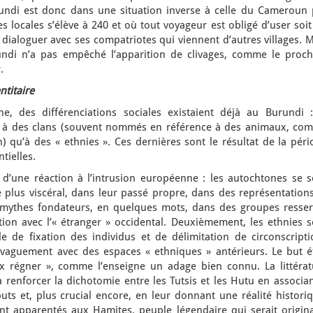
undi est donc dans une situation inverse à celle du Cameroun 
locales s’élève à 240 et où tout voyageur est obligé d’user soit
eut dialoguer avec ses compatriotes qui viennent d’autres villages. 
undi n’a pas empêché l’apparition de clivages, comme le proch
.
ntitaire
e, des différenciations sociales existaient déjà au Burundi :
lus à des clans (souvent nommés en référence à des animaux, co
 qu’à des « ethnies ». Ces dernières sont le résultat de la péri
tielles.
t d’une réaction à l’intrusion européenne : les autochtones se s
e plus viscéral, dans leur passé propre, dans des représentation
mythes fondateurs, en quelques mots, dans des groupes resser
tion avec l’« étranger » occidental. Deuxièmement, les ethnies s
ale de fixation des individus et de délimitation de circonscript
t vaguement avec des espaces « ethniques » antérieurs. Le but ét
x régner », comme l’enseigne un adage bien connu. La littérat
 renforcer la dichotomie entre les Tutsis et les Hutu en associa
uts et, plus crucial encore, en leur donnant une réalité histori
ent apparentés aux Hamites, peuple légendaire qui serait origina