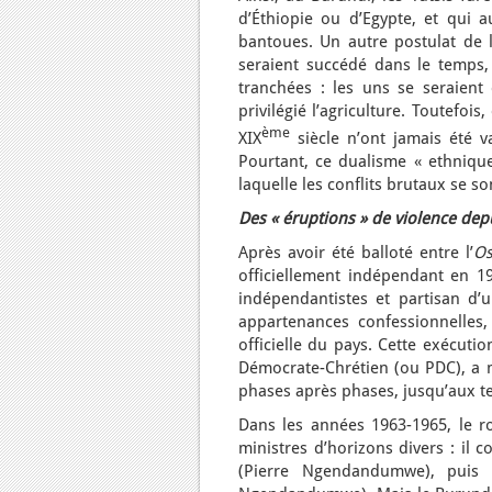
d’Éthiopie ou d’Egypte, et qui a
bantoues. Un autre postulat de 
seraient succédé dans le temps, 
tranchées : les uns se seraient
privilégié l’agriculture. Toutefo
ème
XIX
siècle n’ont jamais été va
Pourtant, ce dualisme « ethnique
laquelle les conflits brutaux se s
Des « éruptions » de violence de
Après avoir été balloté entre l’
Os
officiellement indépendant en 1
indépendantistes et partisan d’
appartenances confessionnelles,
officielle du pays. Cette exécutio
Démocrate-Chrétien (ou PDC), a m
phases après phases, jusqu’aux te
Dans les années 1963-1965, le 
ministres d’horizons divers : il
(Pierre Ngendandumwe), puis 