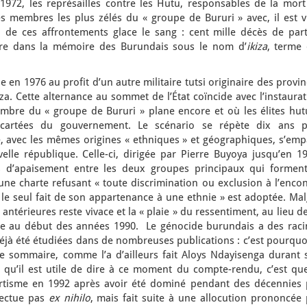
1972, les représailles contre les Hutu, responsables de la mort
s membres les plus zélés du « groupe de Bururi » avec, il est vr
an de ces affrontements glace le sang : cent mille décès de part
dure dans la mémoire des Burundais sous le nom d’
ikiza
, terme 
en 1976 au profit d’un autre militaire tutsi originaire des provi
za. Cette alternance au sommet de l’État coïncide avec l’instaura
mbre du « groupe de Bururi » plane encore et où les élites hut
cartées du gouvernement. Le scénario se répète dix ans p
re, avec les mêmes origines « ethniques » et géographiques, s’em
lle république. Celle-ci, dirigée par Pierre Buyoya jusqu’en 19
es d’apaisement entre les deux groupes principaux qui forment
ne charte refusant « toute discrimination ou exclusion à l’encon
 le seul fait de son appartenance à une ethnie » est adoptée. Ma
 antérieures reste vivace et la « plaie » du ressentiment, au lieu d
vre au début des années 1990. Le génocide burundais a des raci
jà été étudiées dans de nombreuses publications : c’est pourquoi
ie sommaire, comme l’a d’ailleurs fait Aloys Ndayisenga durant 
qu’il est utile de dire à ce moment du compte-rendu, c’est que
rtisme en 1992 après avoir été dominé pendant des décennies 
fectue pas
ex nihilo
, mais fait suite à une allocution prononcée 