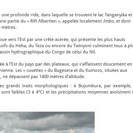
r une profonde ride, dans laquelle se trouvent le lac Tanganyika et
 une partie du « Rift Albertien », appelée localement
Imbo
, et dont
0 mètres.
ue vers l’Est par une crête acérée, qui présente les plus hauts
ssifs du Heha, du Teza ou encore du Twinyoni culminent tous à pl
bassin hydrographique du Congo de celui du Nil.
ée à l’Est du pays par des plateaux, qui s’affaissent doucement en
anienne. Les « cuvettes » du Bugesera et du Kumoso, situées aux
e, ne dépassent pas 1400 mètres d’altitude.
ces grands traits morphologiques : à Bujumbura, par exemple, 
ont faibles (3 à 4°C) et les précipitations moyennes avoisinent 