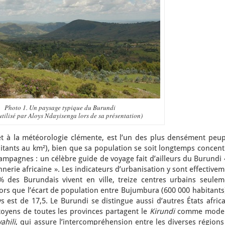
Photo 1. Un paysage typique du Burundi
utilisé par Aloys Ndayisenga lors de sa présentation)
et à la météorologie clémente, est l’un des plus densément peup
itants au km²), bien que sa population se soit longtemps concent
ampagnes : un célèbre guide de voyage fait d’ailleurs du Burundi 
nnerie africaine ». Les indicateurs d’urbanisation y sont effective
des Burundais vivent en ville, treize centres urbains seulem
rs que l’écart de population entre Bujumbura (600 000 habitants)
est de 17,5. Le Burundi se distingue aussi d’autres États africa
itoyens de toutes les provinces partagent le
Kirundi
comme mode
ahili
, qui assure l’intercompréhension entre les diverses région