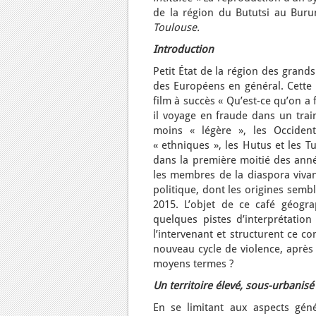
de la région du Bututsi au Buru
Toulouse.
Introduction
Petit État de la région des grand
des Européens en général. Cette 
film à succès « Qu’est-ce qu’on a 
il voyage en fraude dans un trai
moins « légère », les Occiden
« ethniques », les Hutus et les T
dans la première moitié des ann
les membres de la diaspora vivan
politique, dont les origines semb
2015. L’objet de ce café géogra
quelques pistes d’interprétatio
l’intervenant et structurent ce co
nouveau cycle de violence, après 
moyens termes ?
Un territoire élevé, sous-urbanisé
En se limitant aux aspects gén