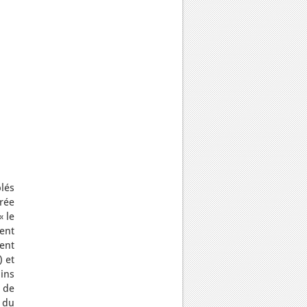
lés
rée
« le
ment
ent
 et
ins
 de
s du