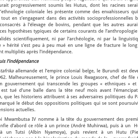
urait progressivement soumis les Hutus, dont les racines serai
l’ethnologie coloniale les présente comme des envahisseurs qui
tout en s’engageant dans des activités socioprofessionnelles b
 consacrés à l’élevage de bovins, pendant que les autres aurai
is, ces hypothèses typiques de certains courants de l’anthropologi
lidés scientifiquement, ni par l’archéologie, ni par la linguisti
 » hérité s’est peu à peu mué en une ligne de fracture le long
ont multipliés après l’indépendance.
puis l’indépendance
tafrika
allemande et l’empire colonial belge, le Burundi est dev
962. Malheureusement, le prince Louis Rwagasore, chef de file 
un gouvernement qui transcende les groupes « ethniques » et 
 est tué d’une balle dans la tête neuf mois avant l’émancipat
n, que les historiens attribuent à ses adversaires politiques du P
arqué le début des oppositions politiques qui se sont poursuivi
nsions actuelles.
roi Mwambutsa IV nomme à la tête du gouvernement des premi
 confie d’abord ce rôle à un prince (André Muhirwa), puis à un H
à un Tutsi (Albin Nyamoya), puis revient à un Hutu (Pie