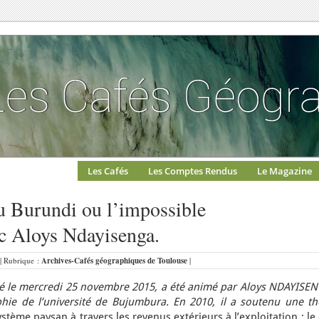
Les Cafés
Les Comptes Rendus
Le Magazine
au Burundi ou l’impossible
ec Aloys Ndayisenga.
 | Rubrique :
Archives-Cafés géographiques de Toulouse
|
 le mercredi 25 novembre 2015, a été animé par Aloys NDAYISEN
ie de l’université de Bujumbura. En 2010, il a soutenu une th
stème paysan à travers les revenus extérieurs à l’exploitation : le