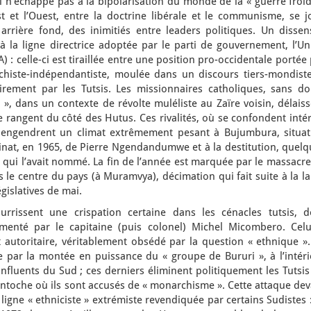
’échappe pas à la bipolarisation du monde de la « guerre froid
Est et l’Ouest, entre la doctrine libérale et le communisme, se 
rrière fond, des inimitiés entre leaders politiques. Un dissen
à la ligne directrice adoptée par le parti de gouvernement, l’Un
: celle-ci est tiraillée entre une position pro-occidentale portée
histe-indépendantiste, moulée dans un discours tiers-mondiste
irement par les Tutsis. Les missionnaires catholiques, sans do
», dans un contexte de révolte muléliste au Zaïre voisin, délais
 se rangent du côté des Hutus. Ces rivalités, où se confondent inté
s, engendrent un climat extrêmement pesant à Bujumbura, situat
inat, en 1965, de Pierre Ngendandumwe et à la destitution, quelq
qui l’avait nommé. La fin de l’année est marquée par le massacre
s le centre du pays (à Muramvya), décimation qui fait suite à la l
gislatives de mai.
rissent une crispation certaine dans les cénacles tutsis, d
omenté par le capitaine (puis colonel) Michel Micombero. Celui
utoritaire, véritablement obsédé par la question « ethnique ».
e par la montée en puissance du « groupe de Bururi », à l’intéri
nfluents du Sud ; ces derniers éliminent politiquement les Tutsi
antoche où ils sont accusés de « monarchisme ». Cette attaque de
e ligne « ethniciste » extrémiste revendiquée par certains Sudistes 