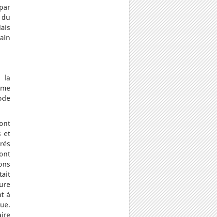
par
 du
Mais
ain
 la
mme
ode
ont
s et
rés
ont
ions
ait
ure
nt à
que.
ire