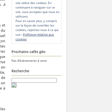
site utilise des cookies. En
, à
continuant à naviguer sur ce
site, vous acceptez que nous en
utilisions.
Pour en savoir plus, y compris
s et
sur la façon de contrôler les
cookies, reportez-vous à ce qui
 du
Politique relative aux
suit :
quel
cookies
çon
tes
rier
Prochains cafés géo
que
Pas d’événements à venir
ise
, en
Recherche
ie,
 de
à un
ie à
les