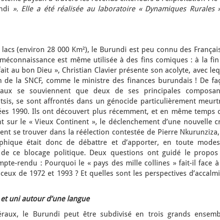
ndi
». Elle a été réalisée au laboratoire « Dynamiques Rurales »
s lacs (environ 28 000 Km²), le Burundi est peu connu des Françai
méconnaissance est même utilisée à des fins comiques : à la fin
fait au bon Dieu », Christian Clavier présente son acolyte, avec le
n de la SNCF, comme le ministre des finances burundais ! De fa
taux se souviennent que deux de ses principales composan
utsis, se sont affrontés dans un génocide particulièrement meurt
ées 1990. Ils ont découvert plus récemment, et en même temps 
t sur le « Vieux Continent », le déclenchement d’une nouvelle cr
lent se trouver dans la réélection contestée de Pierre Nkurunziza
phique était donc de débattre et d’apporter, en toute modest
n de ce blocage politique. Deux questions ont guidé le propos
mpte-rendu : Pourquoi le « pays des mille collines » fait-il face 
ceux de 1972 et 1993 ? Et quelles sont les perspectives d’accalm
 et uni autour d’une langue
éraux, le Burundi peut être subdivisé en trois grands ensemb