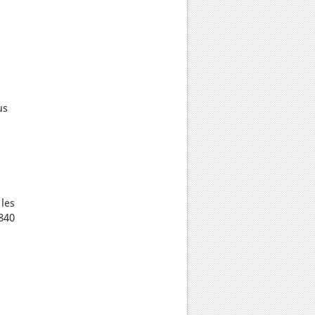
us
les
840