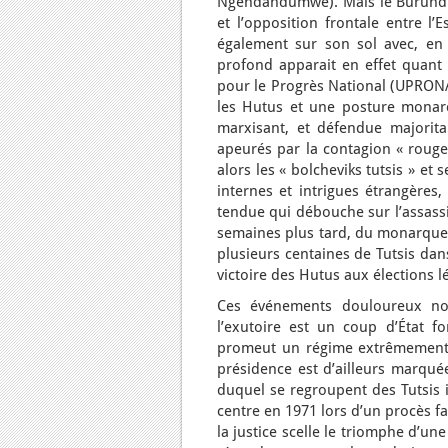
Ngendandumwe). Mais le Burundi n
et l’opposition frontale entre l’
également sur son sol avec, en a
profond apparait en effet quant 
pour le Progrès National (UPRONA) 
les Hutus et une posture monarc
marxisant, et défendue majorita
apeurés par la contagion « rouge 
alors les « bolcheviks tutsis » et
internes et intrigues étrangère
tendue qui débouche sur l’assass
semaines plus tard, du monarque 
plusieurs centaines de Tutsis dan
victoire des Hutus aux élections lé
Ces événements douloureux nour
l’exutoire est un coup d’État f
promeut un régime extrêmement a
présidence est d’ailleurs marqué
duquel se regroupent des Tutsis i
centre en 1971 lors d’un procès f
la justice scelle le triomphe d’un