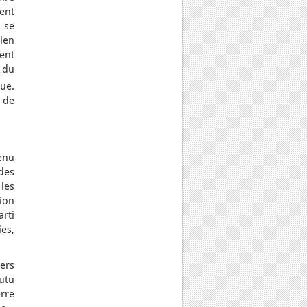
ent
 se
ien
ent
e du
que.
 de
enu
des
les
ion
arti
es,
ers
utu
rre