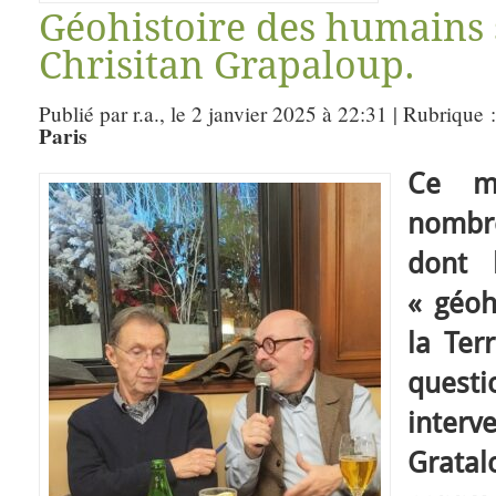
Géohistoire des humains s
Chrisitan Grapaloup.
Publié par r.a., le 2 janvier 2025 à 22:31 | Rubrique 
Paris
Ce ma
nombre
dont 
« géoh
la Ter
que
inter
Gratal