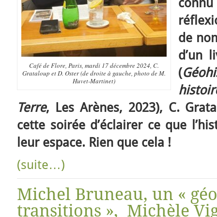
connu 
réflex
de nom
d’un l
Café de Flore, Paris, mardi 17 décembre 2024, C.
(
Géoh
Grataloup et D. Oster (de droite à gauche, photo de M.
Huvet-Martinet)
histo
Terre
, Les Arènes, 2023), C. Grat
cette soirée d’éclairer ce que l’hi
leur espace. Rien que cela !
(suite…)
Michel Bruneau, un « gé
transitions », Michèle Vi