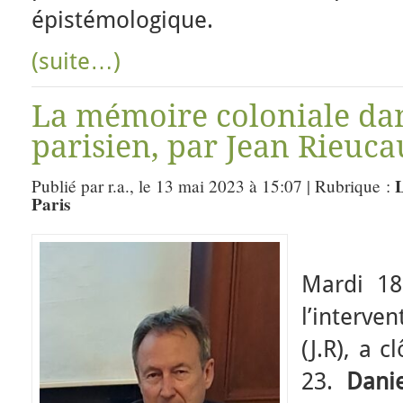
épistémologique.
(suite…)
La mémoire coloniale dan
parisien, par Jean Rieuca
L
Publié par r.a., le 13 mai 2023 à 15:07 | Rubrique :
Paris
Mardi 18
l’interv
(J.R), a 
23.
Dani