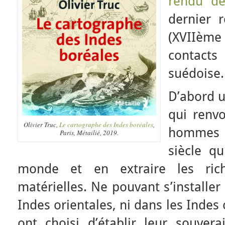
rendu de
dernier 
(XVIIème 
contact
suédoise.
D’abord u
qui renvo
Olivier Truc,
Le cartographe des Indes boréales
,
hommes 
Paris, Métailié, 2019.
siècle qu
monde et en extraire les ric
matérielles. Ne pouvant s’installe
Indes orientales, ni dans les Indes
ont choisi d’établir leur souvera