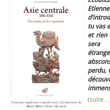
Etienne
d’intro
tu vas 
et rien
sera 
étran
abscons
perdu, 
déco
immens
(suite…
Caravane sogdienne et gardes turcs. Lit funéraire du
Musée Miho, Chine, VIè siècle