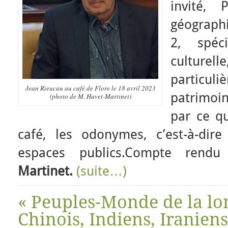
invité, 
géographi
2, spéc
culture
partic
Jean Rieucau au café de Flore le 18 avril 2023
patrimoin
(photo de M. Huvet-Martinet)
par ce qu
café, les odonymes, c’est-à-di
espaces publics.Compte ren
Martinet.
(suite…)
« Peuples-Monde de la lo
Chinois, Indiens, Iraniens,