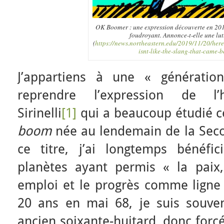
OK Boomer : une expression découverte en 201
foudroyant. Annonce-t-elle une lut
(
https://news.northeastern.edu/2019/11/20/her
isnt-like-the-slang-that-came-be
J’appartiens à une « génératio
reprendre l’expression de l’hi
Sirinelli
[1]
qui a beaucoup étudié c
boom
née au lendemain de la Sec
ce titre, j’ai longtemps bénéfi
planètes ayant permis « la paix, 
emploi et le progrès comme ligne 
20 ans en mai 68, je suis souv
ancien soixante-huitard, donc forc