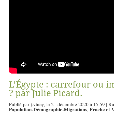
L’Égypte : carrefour ou i
? par Julie Picard.
Publié par j.viney, le 21 décembre 2020 à 15:59 | R
Population-Démographie-Migrations
Proche et 
,