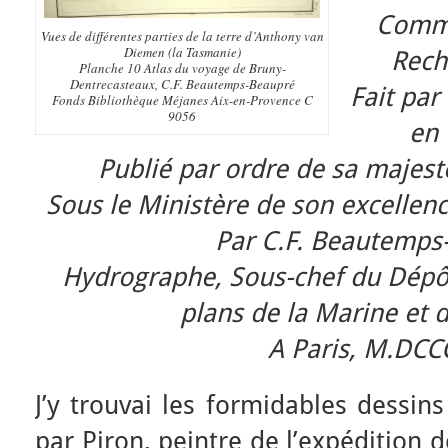
Comma
Vues de différentes parties de la terre d’Anthony van
Diemen (la Tasmanie)
Rech
Planche 10 Atlas du voyage de Bruny-
Dentrecasteaux, C.F. Beautemps-Beaupré
Fait pa
Fonds Bibliothèque Méjanes Aix-en-Provence C
9056
en 
Publié par ordre de sa majest
Sous le Ministère de son excellenc
Par C.F. Beautemps
Hydrographe, Sous-chef du Dépôt
plans de la Marine et 
A Paris, M.DCCC
J’y trouvai les formidables dessin
par Piron, peintre de l’expédition 