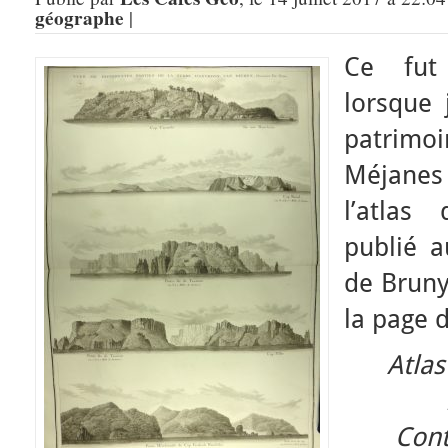
géographe
|
Ce fut
lorsque 
patrimo
Méjane
l’atlas
publié a
de Bruny
la page d
Atlas
Cont