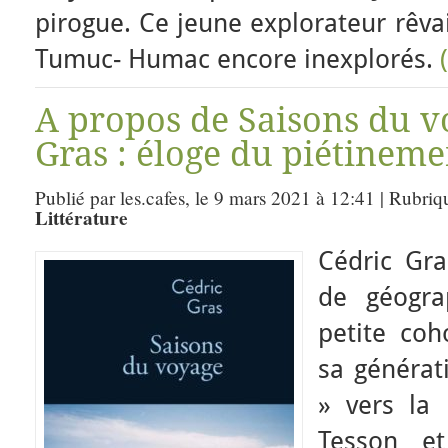
pirogue. Ce jeune explorateur rêva
Tumuc- Humac encore inexplorés.
A propos de Saisons du v
Gras : éloge du piétinem
Publié par les.cafes, le 9 mars 2021 à 12:41 | Rubriq
Littérature
Cédric Gr
de géogra
petite co
sa générat
» vers la 
Tesson e