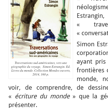
néologis
Estrangi
« tra
« conversat
Simon Estr
corporati
ayant pris
Traversations sud-américaines, vers une
géographie du voyage
, Simon Estrangin. Ed.
frontières o
Livres du monde. Collection Mondes ouverts,
2014, 160 p.
monde, no
voir, de comprendre, de dessin
«
écriture du monde
» que la gé
présenter.