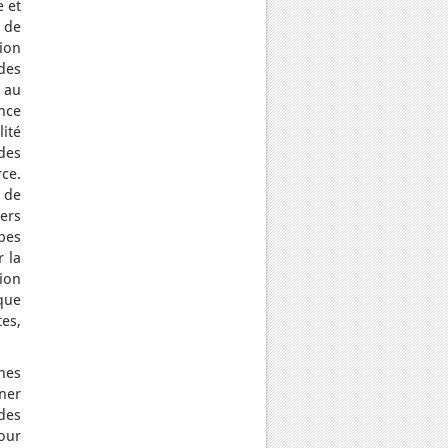
e et
 de
ion
des
 au
ance
ité
des
rce.
n de
ers
pes
 la
ion
 que
es,
hes
gner
des
our