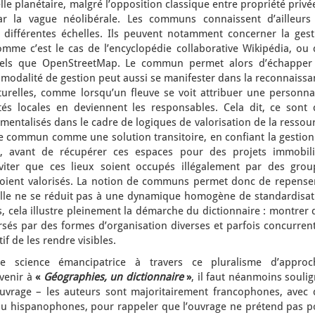
elle planétaire, malgré l’opposition classique entre propriété privé
ar la vague néolibérale. Les communs connaissent d’ailleurs
 différentes échelles. Ils peuvent notamment concerner la gest
me c’est le cas de l’encyclopédie collaborative Wikipédia, ou 
 tels que OpenStreetMap. Le commun permet alors d’échapper
te modalité de gestion peut aussi se manifester dans la reconnaiss
turelles, comme lorsqu’un fleuve se voit attribuer une personnal
s locales en deviennent les responsables. Cela dit, ce sont 
umentalisés dans le cadre de logiques de valorisation de la ressou
 le commun comme une solution transitoire, en confiant la gestio
ns, avant de récupérer ces espaces pour des projets immobili
éviter que ces lieux soient occupés illégalement par des grou
 soient valorisés. La notion de communs permet donc de repenser
elle ne se réduit pas à une dynamique homogène de standardisat
, cela illustre pleinement la démarche du dictionnaire : montrer
sés par des formes d’organisation diverses et parfois concurrent
f de les rendre visibles.
e science émancipatrice à travers ce pluralisme d’approc
venir à
«
Géographies, un dictionnaire
»
, il faut néanmoins souli
ouvrage – les auteurs sont majoritairement francophones, avec 
ou hispanophones, pour rappeler que l’ouvrage ne prétend pas p