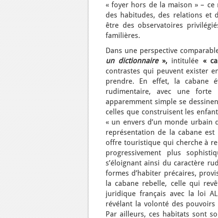
« foyer hors de la maison » – ce 
des habitudes, des relations et 
être des observatoires privilégié
familières.
Dans une perspective comparable,
un dictionnaire
»,
intitulée
« c
contrastes qui peuvent exister en
prendre. En effet, la cabane é
rudimentaire, avec une forte p
apparemment simple se dessinent 
celles que construisent les enfant
« un envers d’un monde urbain de 
représentation de la cabane est
offre touristique qui cherche à r
progressivement plus sophistiq
s’éloignant ainsi du caractère rud
formes d’habiter précaires, provi
la cabane rebelle, celle qui re
juridique français avec la loi A
révélant la volonté des pouvoirs 
Par ailleurs, ces habitats sont 