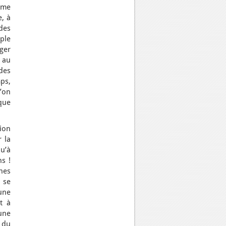
mme
e, à
des
ple
ger
 au
des
ps,
l’on
que
ion
r la
u’à
s !
nnes
 se
une
t à
une
s du