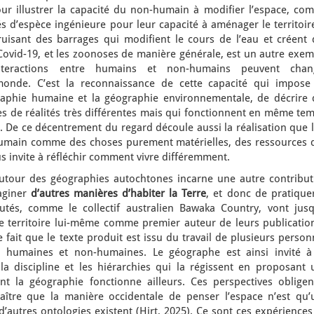
ur illustrer la capacité du non-humain à modifier l’espace, co
iés d’espèce ingénieure pour leur capacité à aménager le territoir
uisant des barrages qui modifient le cours de l’eau et créent 
vid-19, et les zoonoses de manière générale, est un autre exem
teractions entre humains et non-humains peuvent chan
onde. C’est la reconnaissance de cette capacité qui impose
aphie humaine et la géographie environnementale, de décrire 
 de réalités très différentes mais qui fonctionnent en même tem
. De ce décentrement du regard découle aussi la réalisation que 
humain comme des choses purement matérielles, des ressources 
ous invite à réfléchir comment vivre différemment.
autour des géographies autochtones incarne une autre contribut
maginer
d’autres manières d’habiter la Terre
, et donc de pratique
tés, comme le collectif australien Bawaka Country, vont jusq
le territoire lui-même comme premier auteur de leurs publication
fait que le texte produit est issu du travail de plusieurs perso
és humaines et non-humaines. Le géographe est ainsi invité à
a discipline et les hiérarchies qui la régissent en proposant 
t la géographie fonctionne ailleurs. Ces perspectives obligen
aître que la manière occidentale de penser l’espace n’est qu’
 d’autres ontologies existent (Hirt, 2025). Ce sont ces expérience