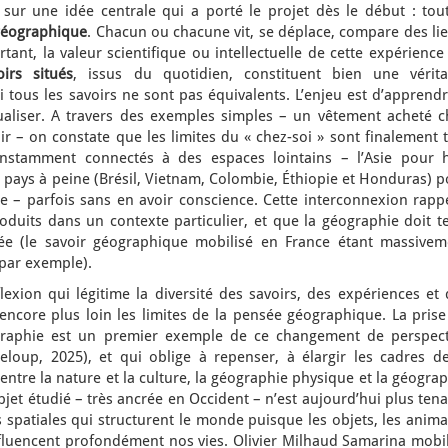
 sur une idée centrale qui a porté le projet dès le début : tout
géographique
. Chacun ou chacune vit, se déplace, compare des li
tant, la valeur scientifique ou intellectuelle de cette expérience
oirs situés
, issus du quotidien, constituent bien une vérita
i tous les savoirs ne sont pas équivalents. L’enjeu est d’apprend
ualiser. A travers des exemples simples – un vêtement acheté c
 – on constate que les limites du « chez-soi » sont finalement t
stamment connectés à des espaces lointains – l’Asie pour h
 pays à peine (Brésil, Vietnam, Colombie, Éthiopie et Honduras) 
– parfois sans en avoir conscience. Cette interconnexion rappe
duits dans un contexte particulier, et que la géographie doit te
ée (le savoir géographique mobilisé en France étant massivem
 par exemple).
exion qui légitime la diversité des savoirs, des expériences et 
encore plus loin les limites de la pensée géographique. La prise
aphie est un premier exemple de ce changement de perspect
eloup, 2025), et qui oblige à repenser, à élargir les cadres de
e entre la nature et la culture, la géographie physique et la géogra
objet étudié – très ancrée en Occident – n’est aujourd’hui plus ten
patiales qui structurent le monde puisque les objets, les anima
 influencent profondément nos vies. Olivier Milhaud Samarina mobi