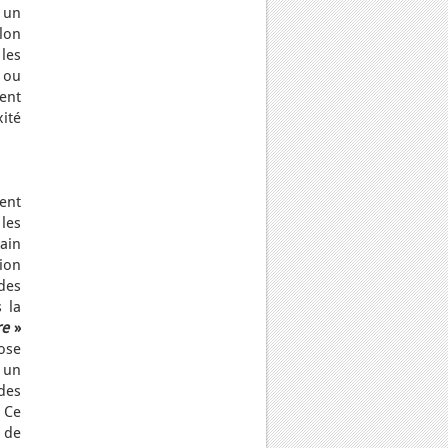
 un
lon
les
 ou
lent
xité
ent
les
ain
ion
des
 la
re
»
ose
 un
des
 Ce
 de