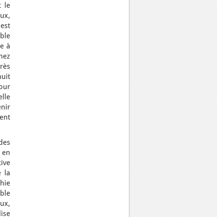
 le
eux,
 est
ble
re à
hez
rès
uit
pour
lle
nir
ent
des
 en
ive
 la
phie
able
ux,
lise