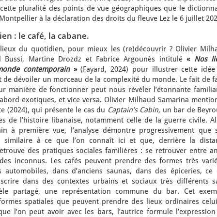
ette pluralité des points de vue géographiques que le dictionna
ontpellier à la déclaration des droits du fleuve Lez le 6 juillet 202
en : le café, la cabane.
s lieux du quotidien, pour mieux les (re)découvrir ? Olivier Mil
l Bussi, Martine Drozdz et Fabrice Argounès intitulé
«
Nos li
monde contemporain
»
(Fayard, 2024) pour illustrer cette idée
 de dévoiler un morceau de la complexité du monde. Le fait de fa
leur manière de fonctionner peut nous révéler l’étonnante familia
abord exotiques, et vice versa. Olivier Milhaud Samarina mentio
e (2024), qui présente le cas du
Captain’s Cabin
, un bar de Beyro
es de l’histoire libanaise, notamment celle de la guerre civile. A
ain à première vue, l’analyse démontre progressivement que 
 similaire à ce que l’on connaît ici et que, derrière la dista
trouve des pratiques sociales familières : se retrouver entre am
 des inconnus. Les cafés peuvent prendre des formes très varié
es automobiles, dans d’anciens saunas, dans des épiceries, ce 
scrire dans des contextes urbains et sociaux très différents s
èle partagé, une représentation commune du bar. Cet exem
formes spatiales que peuvent prendre des lieux ordinaires celui-
que l’on peut avoir avec les bars, l’autrice formule l’expressio