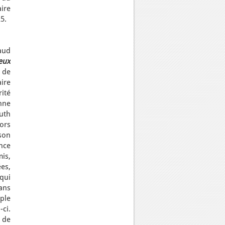
ire
5.
haud
eux
 de
ire
rité
nne
uth
lors
son
nce
is,
es,
qui
ans
ple
ci.
n de