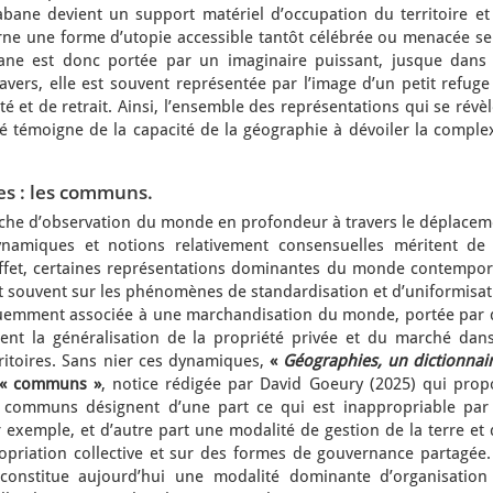
bane devient un support matériel d’occupation du territoire et
arne une forme d’utopie accessible tantôt célébrée ou menacée se
ane est donc portée par un imaginaire puissant, jusque dans 
vers, elle est souvent représentée par l’image d’un petit refuge
té et de retrait. Ainsi, l’ensemble des représentations qui se révè
sé témoigne de la capacité de la géographie à dévoiler la comple
es : les communs.
rche d’observation du monde en profondeur à travers le déplacem
namiques et notions relativement consensuelles méritent de 
effet, certaines représentations dominantes du monde contempor
t souvent sur les phénomènes de standardisation et d’uniformisat
réquemment associée à une marchandisation du monde, portée par 
sent la généralisation de la propriété privée et du marché dans
ritoires. Sans nier ces dynamiques,
«
Géographies, un dictionnai
« communs »
, notice rédigée par David Goeury (2025) qui prop
es communs désignent d’une part ce qui est inappropriable par
exemple, et d’autre part une modalité de gestion de la terre et 
priation collective et sur des formes de gouvernance partagée.
 constitue aujourd’hui une modalité dominante d’organisation