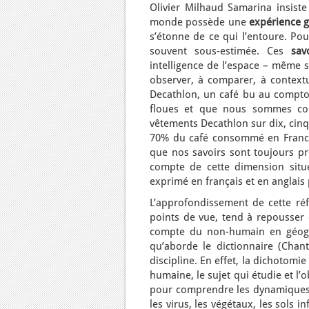
Olivier Milhaud Samarina insiste
monde possède une
expérience 
s’étonne de ce qui l’entoure. Pour
souvent sous-estimée. Ces
sav
intelligence de l’espace – même s
observer, à comparer, à context
Decathlon, un café bu au comptoir
floues et que nous sommes con
vêtements Decathlon sur dix, cinq
70% du café consommé en France 
que nos savoirs sont toujours pro
compte de cette dimension situ
exprimé en français et en anglais
L’approfondissement de cette réfl
points de vue, tend à repousser 
compte du non-humain en géogr
qu’aborde le dictionnaire (Chant
discipline. En effet, la dichotomi
humaine, le sujet qui étudie et l’
pour comprendre les dynamiques s
les virus, les végétaux, les sols