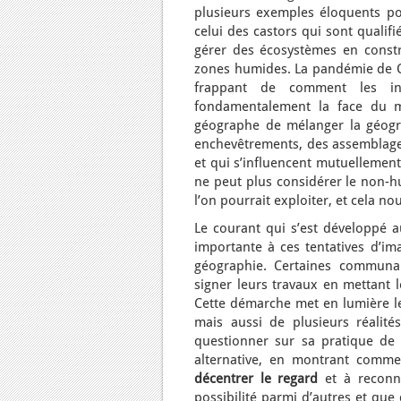
plusieurs exemples éloquents po
celui des castors qui sont qualif
gérer des écosystèmes en constr
zones humides. La pandémie de Co
frappant de comment les in
fondamentalement la face du m
géographe de mélanger la géogr
enchevêtrements, des assemblages
et qui s’influencent mutuellement
ne peut plus considérer le non-
l’on pourrait exploiter, et cela n
Le courant qui s’est développé 
importante à ces tentatives d’i
géographie. Certaines communau
signer leurs travaux en mettant 
Cette démarche met en lumière le 
mais aussi de plusieurs réalit
questionner sur sa pratique de l
alternative, en montrant commen
décentrer le regard
et à reconn
possibilité parmi d’autres et que