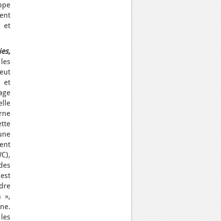
oppe
ent
 et
es,
les
peut
 et
age
lle
arne
tte
une
nent
C),
 des
’est
dre
 »,
ane.
les