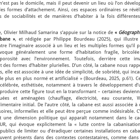
n’est pas le domicile, mais il peut devenir un lieu où l’on dével
des formes d’attachement. Ainsi, ces espaces ordinaires se révèl
s de sociabilités et de manières d’habiter à la fois différentes
 Olivier Milhaud Samarina s’appuie sur la notice de
«
Géographi
abane »
, et rédigée par Philippe Bourdeau (2025), qui illustre 
tre l’imaginaire associé à un lieu et les multiples formes qu’il 
voque généralement une forme d’habitation fragile, bricolée
orosité avec l’environnement. Toutefois, derrière cette im
des formes d’habiter plurielles. D’un côté, la cabane nous rappe
s, elle est associée à une idée de simplicité, de sobriété, qui inc
plus en plus normé et artificialisé » (Bourdeau, 2025, p.61). Ce
 célébrée, esthétisée, notamment à travers le développement d’
eproduire cette figure tout en la transformant – certaines devien
uées et aménagées (chauffage, électricité, eau courante, W
imentaire initial. De l’autre côté, la cabane est aussi associée à
soires, informelles et elle peut être perçue comme indésirable. C
vêt une dimension politique qui apparaît notamment dans le ca
LUR, qui évoque explicitement la « lutte contre la cabanisation
publics de limiter ou d’éradiquer certaines installations en cab
souvent présents dans des contextes contestataires, comme dans 