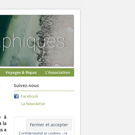
Voyages & Repas
L’Association
r
Suivez-nous
Facebook
La Newsletter
e à
à la
as a
Confidentialité et cookies : ce