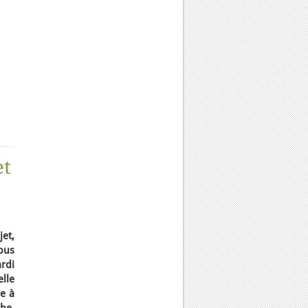
et
et,
ous
rdi
lle
le à