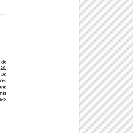
s de
026,
 un
bres
 une
nts
-t-