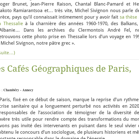
oger Brunet, Jean-Pierre Raison, Chantal Blanc-Pamard et He
akoto Ramiarantsoa et… très vite, Michel Sivignon nous parle de
rèce, pays qu’il connaissait intimement pour y avoir fait
sa thèse
a Thessalie
à la charnière des années 1960-1970, des Balkans,
’Albanie… Dans les archives du Clermontois André Fel, n
etrouvons cette photo prise en Thessalie lors d’un voyage en 199
 Michel Sivignon, notre pâtre grec ».
suite…)
 Cafés Géographiques de Paris,
e :
Chambéry - Annecy
ris, fixé en ce début de saison, marque la reprise d’un rythme
rise sanitaire qui a longuement perturbé nos activités en 2020
 responsables de l’association de témoigner de la diversité de
’avère très utile pour rendre compte des transformations du mo
vons pas invité des intervenants en puisant dans le seul vivier 
tenu le concours d’un sociologue, de plusieurs historiens et m
ortante responsable dans le domaine de l’énergie.