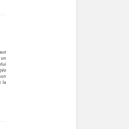
baut
c un
lui
géo
son
 la