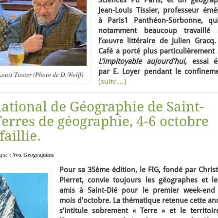
Sciences Po Paris, et un géograp
Jean-Louis Tissier, professeur émér
à Paris1 Panthéon-Sorbonne, qu
notamment beaucoup travaillé 
l’œuvre littéraire de Julien Gracq.
Café a porté plus particulièrement 
L’impitoyable aujourd’hui,
essai éc
par E. Loyer pendant le confineme
uis Tissier (Photo de D. Wolff)
(suite…)
national de Géographie de Saint-
Terres de géographie, 4-6 octobre
aillie.
ique :
Vox Geographica
Pour sa 35ème édition, le FIG, fondé par Chris
Pierret, convie toujours les géographes et le
amis à Saint-Dié pour le premier week-end
mois d’octobre. La thématique retenue cette an
s’intitule sobrement « Terre » et le territoir