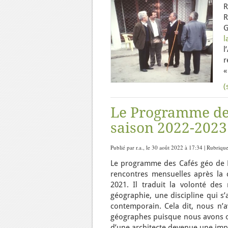
R
R
G
l
l
r
«
(
Le Programme des
saison 2022-2023
Publié par r.a., le 30 août 2022 à 17:34 | Rubriqu
Le programme des Cafés géo de Pa
rencontres mensuelles après la c
2021. Il traduit la volonté des
géographie, une discipline qui s
contemporain. Cela dit, nous n’a
géographes puisque nous avons ob
d’une architecte devenue une imp