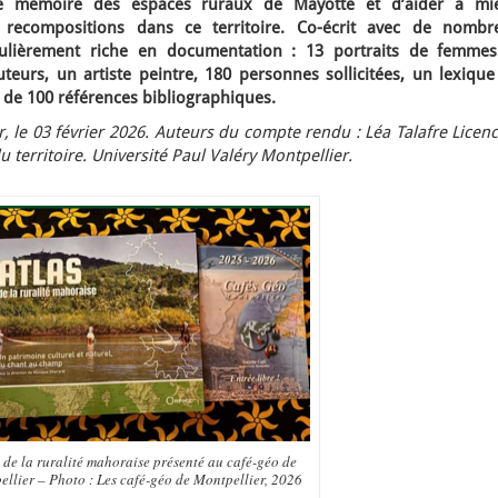
ne mémoire des espaces ruraux de Mayotte et d’aider à mi
 recompositions dans ce territoire. Co-écrit avec de nombr
ticulièrement riche en documentation : 13 portraits de femmes
teurs, un artiste peintre, 180 personnes sollicitées, un lexique
 de 100 références bibliographiques.
 le 03 février 2026. Auteurs du compte rendu : Léa Talafre Licen
erritoire. Université Paul Valéry Montpellier.
 de la ruralité mahoraise présenté au café-géo de
llier – Photo : Les café-géo de Montpellier, 2026