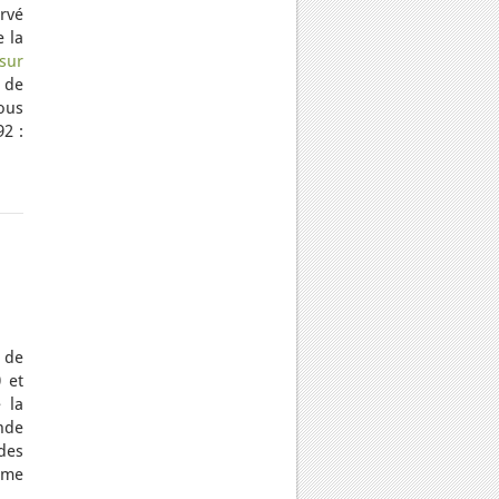
rvé
 la
 sur
 de
ous
2 :
 de
 et
 la
nde
des
ême