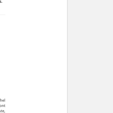
s.
hel
ont
ste,