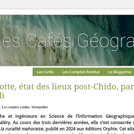
Les Cafés
Les Comptes Rendus
Le Magazine
tte, état des lieux post-Chido, pa
i
 :
Les comptes rendus
,
Montpellier
he et ingénieure en Science de l’Information Géographiqu
Valéry. Au cours des trois dernières années, elle s’est consacrée 
e la ruralité mahoraise
, publié en 2024 aux éditions Orphie.
Cet atl