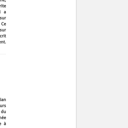
he,
ite
i a
sur
 Ce
sur
rit
nt.
tian
urs
 du
née
e à