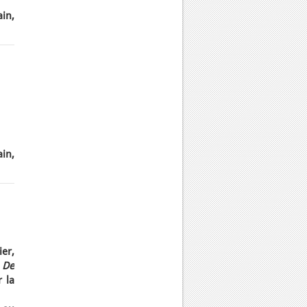
ain,
in,
ier,
t
De
 la