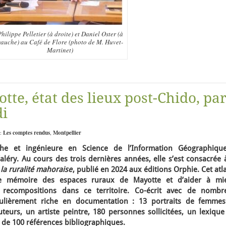
hilippe Pelletier (à droite) et Daniel Oster (à
gauche) au Café de Flore (photo de M. Huvet-
Martinet)
tte, état des lieux post-Chido, pa
i
 :
Les comptes rendus
,
Montpellier
he et ingénieure en Science de l’Information Géographiqu
Valéry. Au cours des trois dernières années, elle s’est consacrée 
e la ruralité mahoraise
, publié en 2024 aux éditions Orphie.
Cet atl
ne mémoire des espaces ruraux de Mayotte et d’aider à mi
 recompositions dans ce territoire. Co-écrit avec de nombr
ticulièrement riche en documentation : 13 portraits de femmes
teurs, un artiste peintre, 180 personnes sollicitées, un lexique
 de 100 références bibliographiques.