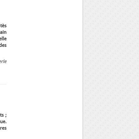
tès
ain
lle
des
rle
ts ;
ue.
res