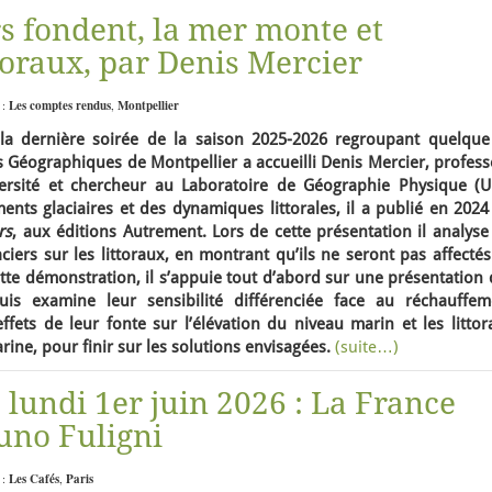
s fondent, la mer monte et
toraux, par Denis Mercier
 :
Les comptes rendus
,
Montpellier
 la dernière soirée de la saison 2025-2026 regroupant quelque
s Géographiques de Montpellier a accueilli Denis Mercier, profes
rsité et chercheur au Laboratoire de Géographie Physique (
ents glaciaires et des dynamiques littorales, il a publié en 202
rs
, aux éditions Autrement. Lors de cette présentation il analyse
iers sur les littoraux, en montrant qu’ils ne seront pas affecté
te démonstration, il s’appuie tout d’abord sur une présentation 
puis examine leur sensibilité différenciée face au réchauffem
effets de leur fonte sur l’élévation du niveau marin et les litto
ne, pour finir sur les solutions envisagées.
(suite…)
, lundi 1er juin 2026 : La France
uno Fuligni
 :
Les Cafés
,
Paris