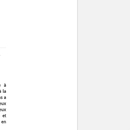
r
e à
à la
as a
eux
eux
 et
 en