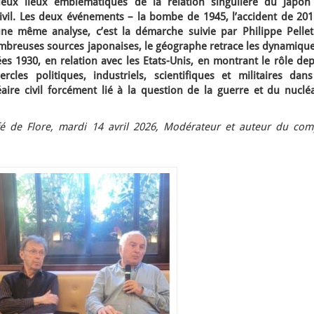
eux lieux emblématiques de la relation singulière du Japon
u civil. Les deux événements – la bombe de 1945, l’accident de 20
e même analyse, c’est la démarche suivie par Philippe Pelleti
breuses sources japonaises, le géographe retrace les dynamique
s 1930, en relation avec les Etats-Unis, en montrant le rôle dep
les politiques, industriels, scientifiques et militaires dans
ire civil forcément lié à la question de la guerre et du nucléa
é de Flore, mardi 14 avril 2026, Modérateur et auteur du com