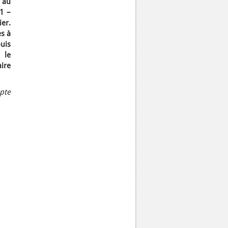
 au
11 –
er.
s à
uis
 le
ire
pte