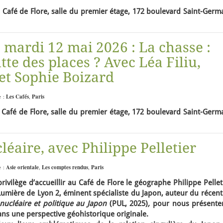
 Café de Flore, salle du premier étage, 172 boulevard Saint-Germ
, mardi 12 mai 2026 : La chasse :
tte des places ? Avec Léa Filiu,
 et Sophie Boizard
e :
Les Cafés
,
Paris
Café de Flore, salle du premier étage, 172 boulevard Saint-Germa
léaire, avec Philippe Pelletier
e :
Asie orientale
,
Les comptes rendus
,
Paris
rivilège d’accueillir au Café de Flore le géographe Philippe Pellet
 Lumière de Lyon 2, éminent spécialiste du Japon, auteur du récen
nucléaire et politique au Japon
(PUL, 2025)
,
pour nous présenter
ns une perspective géohistorique originale.