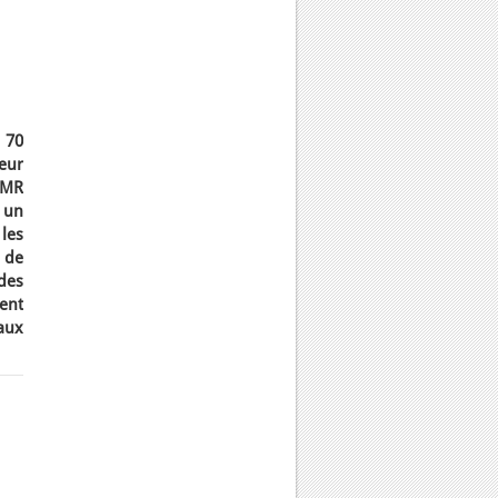
 70
seur
UMR
4 un
 les
s de
des
ent
raux