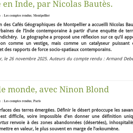
e en Inde, par Nicolas Bautès.
e :
Les comptes rendus
,
Montpellier
n des Cafés Géographiques de Montpellier a accueilli Nicolas Bau
aines de l’Inde contemporaine à partir d’une enquête de terr
ndichéry. Le géographe a proposé une réflexion sur ce qu’il appe
si non comme un vestige, mais comme un catalyseur puissant 
et des rapports de force socio-spatiaux contemporains.
r, le 26 novembre 2025. Auteurs du compte rendu : Armand Debe
 le monde, avec Ninon Blond
e :
Les comptes rendus
,
Paris
rfaces des terres émergées. Définir le désert préoccupe les savan
 est difficile, voire impossible d’en donner une définition uniq
ertus
renvoie à des zones abandonnées (désertées), inhospitaliè
à mettre en valeur, le plus souvent en marge de l’œkoumène.