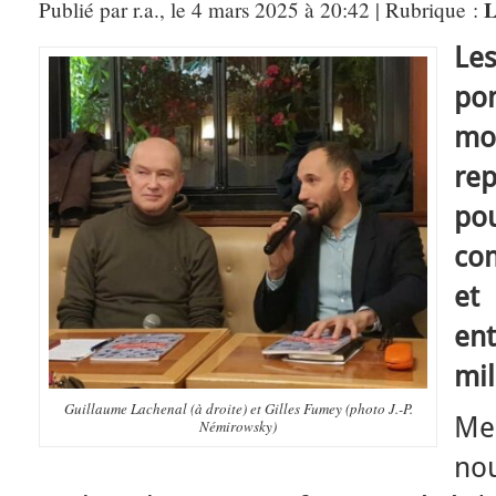
L
Publié par r.a., le 4 mars 2025 à 20:42 | Rubrique :
Le
po
mo
rep
p
com
et
en
mil
Guillaume Lachenal (à droite) et Gilles Fumey (photo J.-P.
Me
Némirowsky)
no