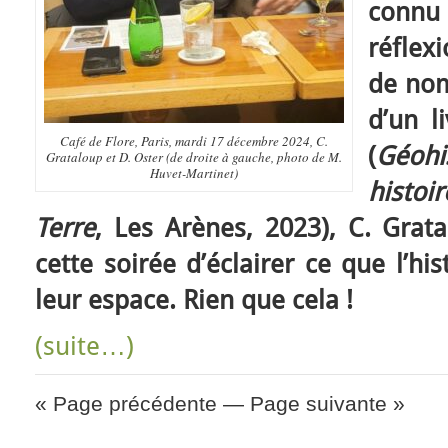
connu 
réflex
de nom
d’un l
Café de Flore, Paris, mardi 17 décembre 2024, C.
(
Géoh
Grataloup et D. Oster (de droite à gauche, photo de M.
Huvet-Martinet)
histo
Terre
, Les Arènes, 2023), C. Grat
cette soirée d’éclairer ce que l’hi
leur espace. Rien que cela !
(suite…)
« Page précédente
—
Page suivante »