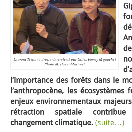
Gi
f
d
Am
de
n
Laurent Testot (à droite) interviewé par Gilles Fumey (à gauche)
Photo M. Huvet-Martinet
d’
l’importance des forêts dans le mo
l’anthropocène, les écosystèmes f
enjeux environnementaux majeurs
rétraction spatiale contribu
changement climatique.
(suite…)