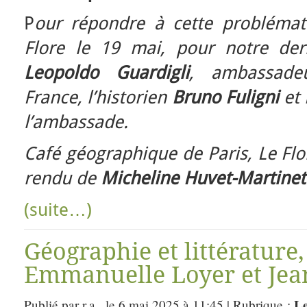
P
our répondre à cette problémat
Flore le 19 mai, pour notre der
Leopoldo Guardigli
, ambassade
France, l’historien
Bruno Fuligni
et
l’ambassade.
Café géographique de Paris, Le Fl
rendu de
Micheline Huvet-Martinet
(suite…)
Géographie et littérature,
Emmanuelle Loyer et Jean
Le
Publié par r.a., le 6 mai 2025 à 11:45 | Rubrique :