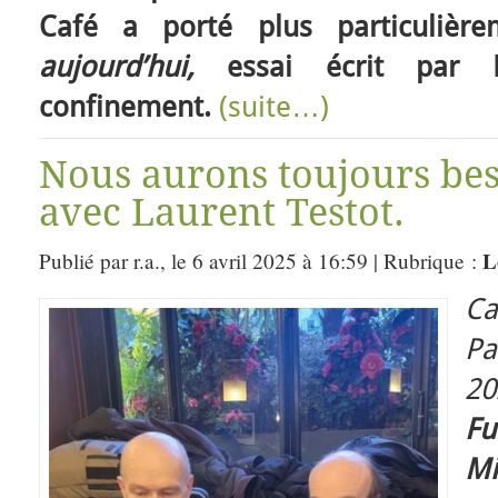
Café a porté plus particuliè
aujourd’hui,
essai écrit par E
confinement.
(suite…)
Nous aurons toujours beso
avec Laurent Testot.
L
Publié par r.a., le 6 avril 2025 à 16:59 | Rubrique :
C
Pa
2
F
Mi