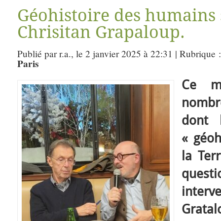
Géohistoire des humains s
Chrisitan Grapaloup.
Publié par r.a., le 2 janvier 2025 à 22:31 | Rubrique 
Paris
Ce ma
nombre
dont 
« géoh
la Ter
que
inter
Gratal