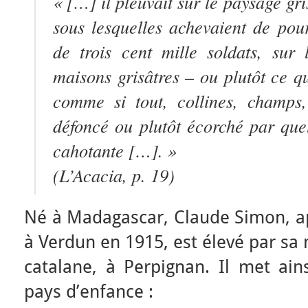
« […] il pleuvait sur le paysage gri
sous lesquelles achevaient de pour
de trois cent mille soldats, sur 
maisons grisâtres – ou plutôt ce qu’
comme si tout, collines, champs, 
défoncé ou plutôt écorché par que
cahotante […]. »
(
L’Acacia
, p. 19)
Né à Madagascar, Claude Simon, ap
à Verdun en 1915, est élevé par sa 
catalane, à Perpignan. Il met ain
pays d’enfance :