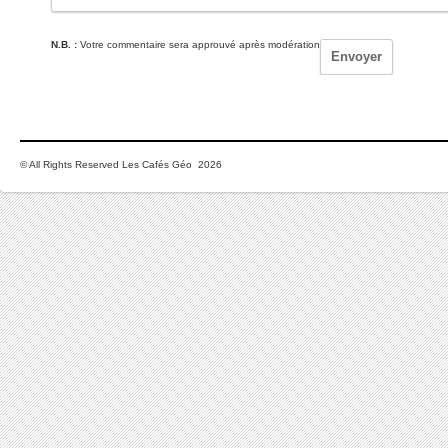
N.B. :
Votre commentaire sera approuvé après modération
© All Rights Reserved Les Cafés Géo 2026