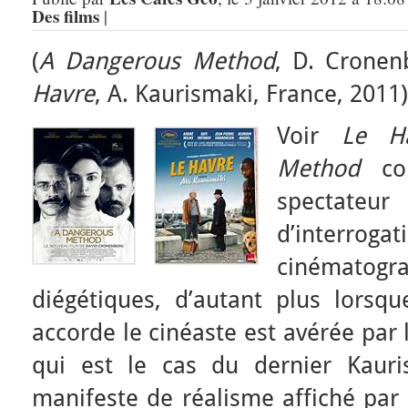
Des films
|
(
A Dangerous Method
, D. Cronen
Havre
, A. Kaurismaki, France, 2011)
Voir
Le H
Method
cou
spectateu
d’interroga
cinématog
diégétiques, d’autant plus lorsqu
accorde le cinéaste est avérée par 
qui est le cas du dernier Kauri
manifeste de réalisme affiché par