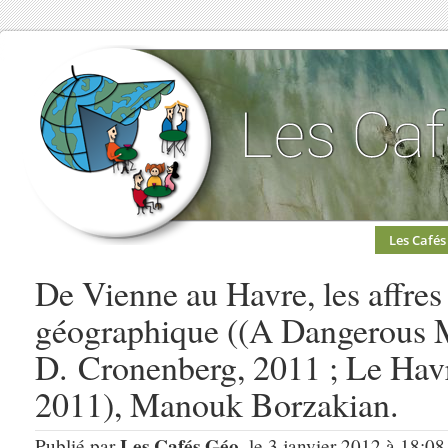
Les Cafés
De Vienne au Havre, les affres
géographique ((A Dangerous 
D. Cronenberg, 2011 ; Le Hav
2011), Manouk Borzakian.
Les Cafés Géo
Publié par
, le 3 janvier 2012 à 18:08