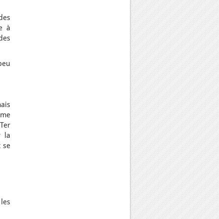
des
e à
 des
peu
mais
ème
Ter
 la
t se
les