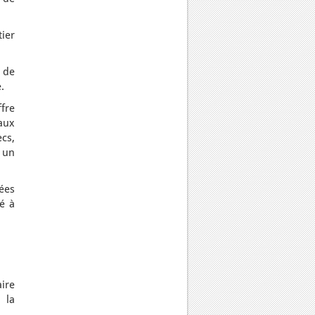
tier
x de
.
ffre
aux
cs,
 un
ées
hé à
ire
 la