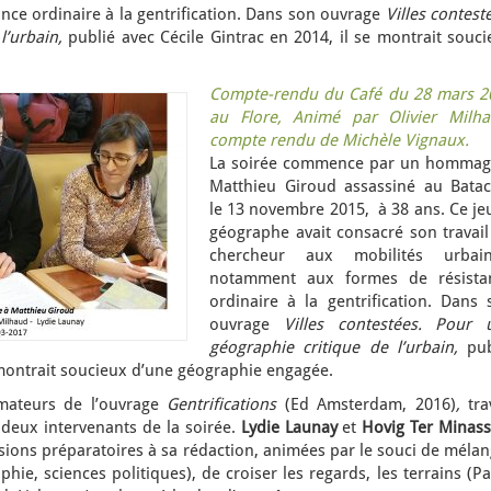
ce ordinaire à la gentrification. Dans son ouvrage
Villes contest
l’urbain,
publié avec Cécile Gintrac en 2014, il se montrait souc
Compte-rendu du Café du 28 mars 2
au Flore, Animé par Olivier Milha
compte rendu de Michèle Vignaux.
La soirée commence par un hommag
Matthieu Giroud assassiné au Batac
le 13 novembre 2015, à 38 ans. Ce je
géographe avait consacré son travail
chercheur aux mobilités urbain
notamment aux formes de résista
ordinaire à la gentrification. Dans 
ouvrage
Villes contestées. Pour 
géographie critique de l’urbain,
pub
e montrait soucieux d’une géographie engagée.
imateurs de l’ouvrage
Gentrifications
(Ed Amsterdam, 2016)
,
tra
s deux intervenants de la soirée.
Lydie Launay
et
Hovig Ter Minass
ions préparatoires à sa rédaction, animées par le souci de mélan
phie, sciences politiques), de croiser les regards, les terrains (Pa