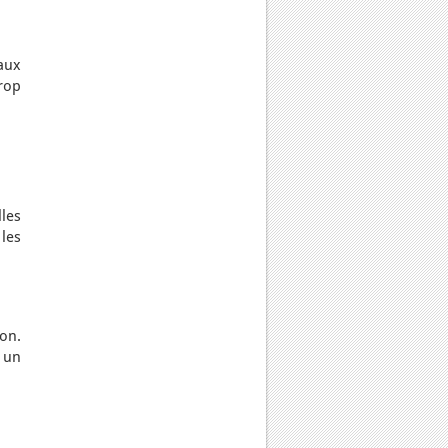
 aux
rop
les
les
on.
t un