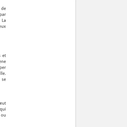
t de
par
 La
eux
 et
ène
per
lle.
 se
eut
qui
e ou