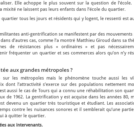
réaliser. Elle achoppe le plus souvent sur la question de l’école.
la mixité ne laissent pas leurs enfants dans l’école du quartier.
quartier tous les jours et résidents qui y logent, le ressenti est a
 militantes anti-gentrification se manifestent par des mouvements
 dans d’autres cas, comme l’a montré Matthieu Giroud dans sa thè
es de résistances plus « ordinaires » et pas nécessairem
enir fréquenter un quartier et ses commerces alors qu’on n’y rés
imitée aux grandes métropoles ?
 sur les métropoles mais le phénomène touche aussi les vil
x dont l’attractivité s’exerce sur des populations nettement mo
’est aussi le cas de Tours qui a connu une réhabilitation son quar
raux de 1962. La gentrification y est acquise dans les années 80, 
est devenu un quartier très touristique et étudiant. Les associat
temps contre les nuisances sonores et il semblerait qu’une parti
 à quitter le quartier.
ées aux intervenants.