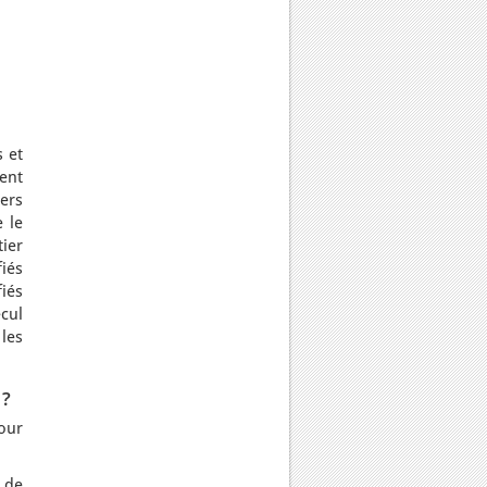
 et
vent
ers
 le
tier
fiés
fiés
ecul
 les
 ?
pour
t de