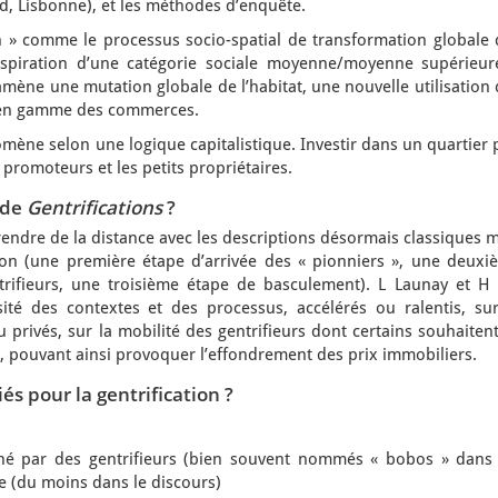
ld, Lisbonne), et les méthodes d’enquête.
on » comme le processus socio-spatial de transformation globale 
’aspiration d’une catégorie sociale moyenne/moyenne supérieur
amène une mutation globale de l’habitat, une nouvelle utilisation
e en gamme des commerces.
ène selon une logique capitalistique. Investir dans un quartier 
promoteurs et les petits propriétaires.
 de
Gentrifications
?
prendre de la distance avec les descriptions désormais classiques 
tion (une première étape d’arrivée des « pionniers », une deuxi
trifieurs, une troisième étape de basculement). L Launay et H 
sité des contextes et des processus, accélérés ou ralentis, sur
u privés, sur la mobilité des gentrifieurs dont certains souhaiten
s, pouvant ainsi provoquer l’effondrement des prix immobiliers.
giés pour la gentrification ?
ché par des gentrifieurs (bien souvent nommés « bobos » dans 
e (du moins dans le discours)