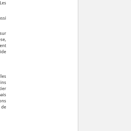
 Les
ussi
 sur
se,
ent
ide
les
ins
tier
mais
ions
e de