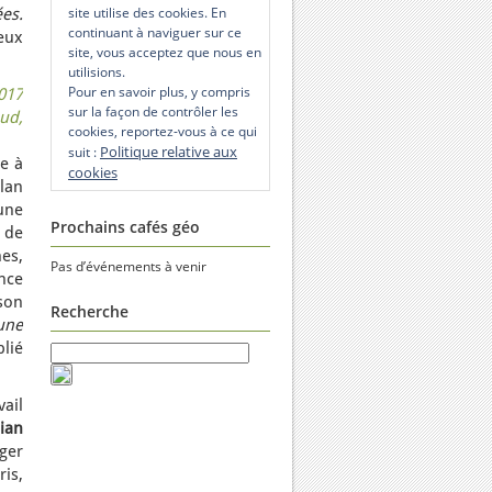
site utilise des cookies. En
ées.
continuant à naviguer sur ce
ieux
site, vous acceptez que nous en
utilisions.
Pour en savoir plus, y compris
017
sur la façon de contrôler les
ud,
cookies, reportez-vous à ce qui
Politique relative aux
suit :
e à
cookies
lan
une
Prochains cafés géo
 de
es,
Pas d’événements à venir
nce
son
Recherche
une
lié
vail
ian
ger
ris,