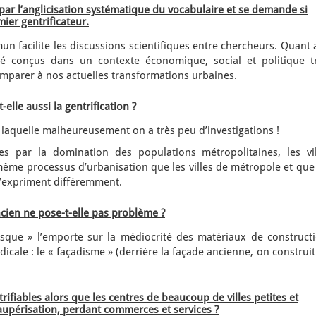
par l’anglicisation systématique du vocabulaire et se demande si
ier gentrificateur.
n facilite les discussions scientifiques entre chercheurs. Quant
té conçus dans un contexte économique, social et politique t
omparer à nos actuelles transformations urbaines.
elle aussi la gentrification ?
r laquelle malheureusement on a très peu d’investigations !
par la domination des populations métropolitaines, les vil
ême processus d’urbanisation que les villes de métropole et que 
’expriment différemment.
ncien ne pose-t-elle pas problème ?
esque » l’emporte sur la médiocrité des matériaux de constructi
icale : le « façadisme » (derrière la façade ancienne, on construi
ntrifiables alors que les centres de beaucoup de villes petites et
upérisation, perdant commerces et services ?