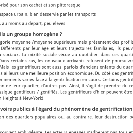
orisé pour son cachet et son pittoresque
’espace urbain, bien desservie par les transports
t, au moins au départ, peu élevés
t-ils un groupe homogène ?
égorie moyenne /moyenne supérieure mais présentent des profils
Différents par leur âge et leurs trajectoires familiales, ils peu
 sociaux. La mixité sociale vécue au quotidien dans ces quarti
ans certains cas, les nouveaux arrivants refusent de poursuivre
 Mais les gentrifieurs sont aussi parfois d’anciens enfants du quar
is ailleurs une meilleure position économique. Du côté des gentri
nnements variés face à la gentrification en cours. Certains gentri
n de leur quartier, d’autres pas. Ainsi, il s’agit de prendre du r
ique gentifieurs / gentifiés. Les gentrifieurs d’hier peuvent être
yn Heights à New-York).
uvoirs publics à l’égard du phénomène de gentrification
tion des quartiers populaires ou, au contraire, leur destruction 
t souvent ambivalente. Les acteurs engagés n’adhèrent pas tous e