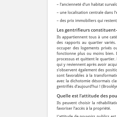
– l’ancienneté d’un habitat surval
– une localisation centrale dans l
– des prix immobiliers qui resten
Les gentrifieurs constituen
Ils appartiennent tous à une cat
des rapports au quartier variés. 
occuper des logements privés ou
fonctionne plus ou moins bien. D
processus et quittent le quartier.
qui y reviennent après avoir acqu
s’observent également des positio
sont favorables à la transformatio
avec la dichotomie désormais class
gentrifiés d’aujourd’hui ! (Brookl
Quelle est l’attitude des po
Ils peuvent choisir la réhabilita
favoriser l’accès à la propriété.
L’attitude de pouvoirs publics es