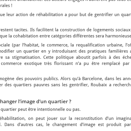
ales !
que leur action de réhabilitation a pour but de gentrifier un quar
estent tacites. Ils facilitent la construction de logements sociau
que la cohabitation entre catégories différentes sera harmonieuse
iale (par l’habitat, le commerce, la requalification urbaine, l’o
modifier un quartier en y introduisant des pratiques familières 
 sa stigmatisation. Cette politique aboutit parfois à des éche
commerce exotique très florissant n’a pu être remplacé par
omogène des pouvoirs publics. Alors qu’à Barcelone, dans les ann
ter des quartiers pauvres sans les gentrifier, Roubaix a recherc
 changer l’image d’un quartier ?
quartier peut être intentionnelle ou pas.
habilitation, on peut jouer sur la reconstitution d’un imagina
. Dans d’autres cas, le changement d’image est produit par