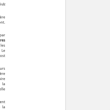
rêt
ère
nt.
par
ures
les
 Le
post
eurs
ère
aire
 la
elle
ent
 la