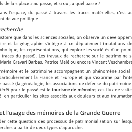
s de la « place » au passé, et si oui, à quel passé ?
, dans l’espace, du passé à travers les traces matérielles, c’est a
nt de vue politique.
 recherche
istoire que dans les sciences sociales, on observe un développem
re et la géographie s’intègre à ce déploiement (mutations de
ymbolique, les représentations, qui explore les sociétés d’un poin
x traces du passé). Les travaux de recherche sur le patrimoine s
Maria Gravari Barbas, Patrice Melé ou encore Vincent Veschambre
 mémoire et le patrimoine accompagnent un phénomène social 
rticulièrement la France et l’Europe et qui s’exprime par l’inté
e passé (la généalogie, les associations de défense du patrimoin
térêt pour le passé est le
tourisme de
mémoire
, ces flux de visit
sé en particulier les sites associés aux douleurs et aux traumati
n et l’usage des mémoires de la Grande Guerre
r cette question des processus de patrimonialisation sur lesqu
herches à partir de deux types d’approche.