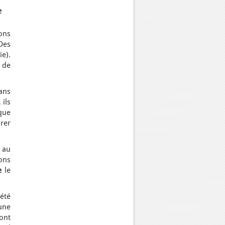
e
ons
Des
ie).
 de
ans
 ils
que
urer
 au
ons
e
le
été
une
ront