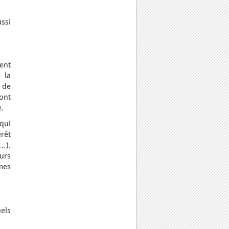
ussi
ent
 la
t de
ont
.
qui
rêt
e…).
eurs
smes
els