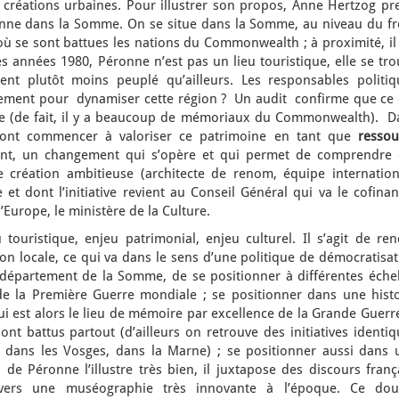
 créations urbaines. Pour illustrer son propos, Anne Hertzog pr
onne dans la Somme. On se situe dans la Somme, au niveau du fr
ù se sont battues les nations du Commonwealth ; à proximité, il 
les années 1980, Péronne n’est pas un lieu touristique, elle se tr
nt plutôt moins peuplé qu’ailleurs. Les responsables politiq
gement pour dynamiser cette région ? Un audit confirme que ce 
rre (de fait, il y a beaucoup de mémoriaux du Commonwealth). D
 vont commencer à valoriser ce patrimoine en tant que
ressou
ent, un changement qui s’opère et qui permet de comprendre 
ne création ambitieuse (architecte de renom, équipe internation
e et dont l’initiative revient au Conseil Général qui va le cofina
’Europe, le ministère de la Culture.
touristique, enjeu patrimonial, enjeu culturel. Il s’agit de ren
tion locale, ce qui va dans le sens d’une politique de démocratisa
 le département de la Somme, de se positionner à différentes éche
e la Première Guerre mondiale ; se positionner dans une histo
i est alors le lieu de mémoire par excellence de la Grande Guerr
nt battus partout (d’ailleurs on retrouve des initiatives identi
dans les Vosges, dans la Marne) ; se positionner aussi dans 
l de Péronne l’illustre très bien, il juxtapose des discours franç
avers une muséographie très innovante à l’époque. Ce dou