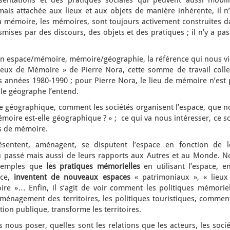
entations et des pratiques sociales qui peuvent aussi mobili
mais attachée aux lieux et aux objets de manière inhérente, il n
a mémoire, les mémoires, sont toujours activement construites d
smises par des discours, des objets et des pratiques ; il n’y a pa
ien espace/mémoire, mémoire/géographie, la référence qui nous vi
eux de Mémoire » de Pierre Nora, cette somme de travail collec
s années 1980-1990 ; pour Pierre Nora, le lieu de mémoire n’est 
le géographe l’entend.
he géographique, comment les sociétés organisent l’espace, que n
oire est-elle géographique ? » ; ce qui va nous intéresser, ce s
rs de mémoire.
sentent, aménagent, se disputent l’espace en fonction de l
au passé mais aussi de leurs rapports aux Autres et au Monde. N
exemples que
les pratiques mémorielles
en utilisant l’espace, en
ace,
inventent de nouveaux espaces
« patrimoniaux », « lieux
e »… Enfin, il s’agit de voir comment les politiques mémoriel
’aménagement des territoires, les politiques touristiques, commen
tion publique, transforme les territoires.
ous poser, quelles sont les relations que les acteurs, les socié