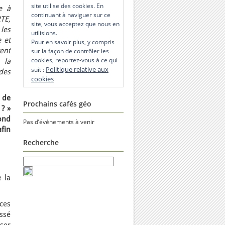
site utilise des cookies. En
e à
continuant à naviguer sur ce
TE,
site, vous acceptez que nous en
 les
utilisions.
 et
Pour en savoir plus, y compris
ent
sur la façon de contrôler les
cookies, reportez-vous à ce qui
 la
Politique relative aux
suit :
des
cookies
 de
Prochains cafés géo
? »
ond
Pas d’événements à venir
fin
Recherche
 la
ces
ssé