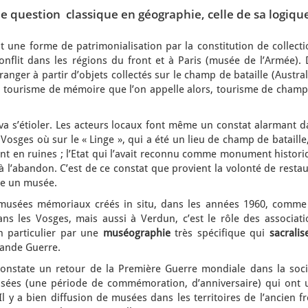
e question classique en géographie, celle de sa logiqu
 une forme de patrimonialisation par la constitution de collecti
onflit dans les régions du front et à Paris (musée de l’Armée). 
ranger à partir d’objets collectés sur le champ de bataille (Austral
 tourisme de mémoire que l’on appelle alors, tourisme de champ
 s’étioler. Les acteurs locaux font même un constat alarmant d
osges où sur le « Linge », qui a été un lieu de champ de bataille,
 en ruines ; l’Etat qui l’avait reconnu comme monument histori
 à l’abandon. C’est de ce constat que provient la volonté de resta
ire un musée.
 musées mémoriaux créés in situ, dans les années 1960, comme
ns les Vosges, mais aussi à Verdun, c’est le rôle des associati
n particulier par une
muséographie
très spécifique qui
sacralis
rande Guerre.
onstate un retour de la Première Guerre mondiale dans la soci
ées (une période de commémoration, d’anniversaire) qui ont 
Il y a bien diffusion de musées dans les territoires de l’ancien f