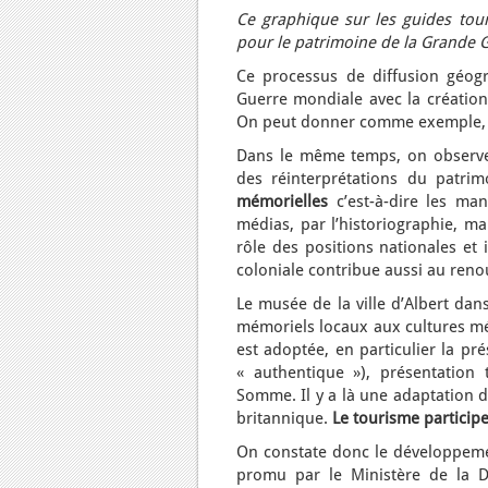
Ce graphique sur les guides tour
pour le patrimoine de la Grande 
Ce processus de diffusion géog
Guerre mondiale avec la création
On peut donner comme exemple, l
Dans le même temps, on observe 
des réinterprétations du patri
mémorielles
c’est-à-dire les ma
médias, par l’historiographie, ma
rôle des positions nationales et 
coloniale contribue aussi au ren
Le musée de la ville d’Albert dan
mémoriels locaux aux cultures mé
est adoptée, en particulier la prés
« authentique »), présentation 
Somme. Il y a là une adaptation de
britannique.
Le tourisme participe
On constate donc le développeme
promu par le Ministère de la D