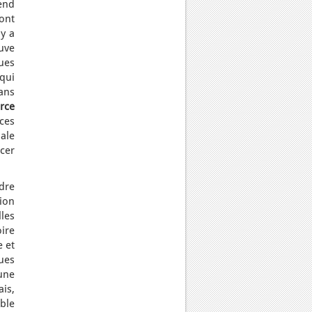
end
ont
y a
ouve
ues
qui
ans
rce
ces
ale
ncer
dre
tion
lles
ire
e et
ques
une
ais,
ble