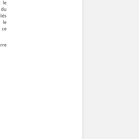
 le
 du
liés
 le
 ce
rre