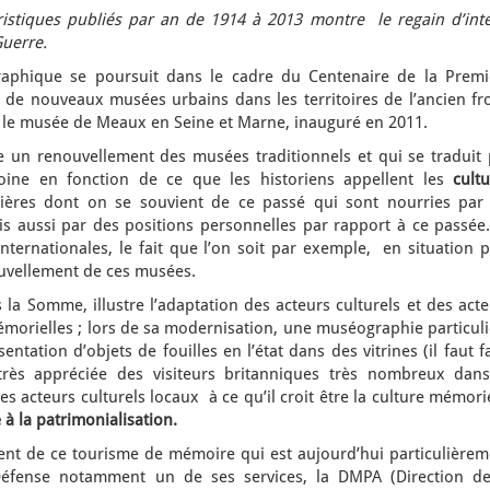
istiques publiés par an de 1914 à 2013 montre le regain d’inté
Guerre.
raphique se poursuit dans le cadre du Centenaire de la Premi
 de nouveaux musées urbains dans les territoires de l’ancien fro
e musée de Meaux en Seine et Marne, inauguré en 2011.
un renouvellement des musées traditionnels et qui se traduit 
moine en fonction de ce que les historiens appellent les
cult
nières dont on se souvient de ce passé qui sont nourries par 
is aussi par des positions personnelles par rapport à ce passée.
internationales, le fait que l’on soit par exemple, en situation 
ouvellement de ces musées.
s la Somme, illustre l’adaptation des acteurs culturels et des act
morielles ; lors de sa modernisation, une muséographie particuli
entation d’objets de fouilles en l’état dans des vitrines (il faut f
très appréciée des visiteurs britanniques très nombreux dans
s acteurs culturels locaux à ce qu’il croit être la culture mémori
 à la patrimonialisation.
nt de ce tourisme de mémoire qui est aujourd’hui particulièrem
éfense notamment un de ses services, la DMPA (Direction de