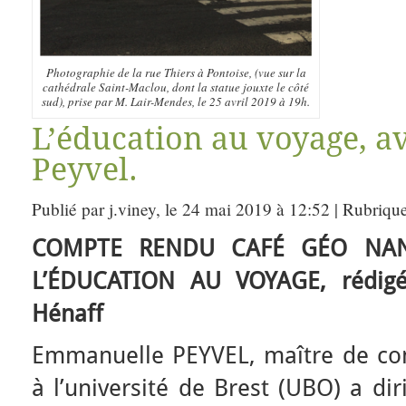
Photographie de la rue Thiers à Pontoise, (vue sur la
cathédrale Saint-Maclou, dont la statue jouxte le côté
sud), prise par M. Lair-Mendes, le 25 avril 2019 à 19h.
L’éducation au voyage, 
Peyvel.
Publié par j.viney, le 24 mai 2019 à 12:52 | Rubriqu
COMPTE RENDU CAFÉ GÉO NAN
L’ÉDUCATION AU VOYAGE, rédig
Hénaff
Emmanuelle PEYVEL, maître de co
à l’université de Brest (UBO) a di