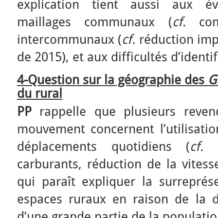
explication tient aussi aux év
maillages communaux (
cf.
comm
intercommunaux (
cf.
réduction impo
de 2015), et aux difficultés d’identi
4-Question sur la géographie des
G
du rural
PP
rappelle que plusieurs revend
mouvement concernent l’utilisatio
déplacements quotidiens (
cf.
h
carburants, réduction de la vites
qui paraît expliquer la surreprés
espaces ruraux en raison de la 
d’une grande partie de la populatio