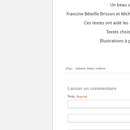
Un beau s
Francine Béteille Brisson et Mic
Ces textes ont aidé les
Textes chois
Illustrations à
#Tags :
Ardennes
,
France
,
la Meuse
Laisser un commentaire
Nom
Required: