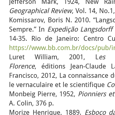
Jefferson Mark, 1924, New Rain
Geographical Review
, Vol. 14, No.1
Komissarov, Boris N. 2010. “Langsd
Sempre.” In
Expedição Langsdorff
14-35. Rio de Janeiro: Centro Cu
https://www.bb.com.br/docs/pub/i
Luret William, 2001, L
es t
Florence
, éditions Jean-Claude 
Francisco, 2012, La connaissance du
le vernaculaire et le scientifique
Co
Monbeig Pierre, 1952,
Pionniers et
A. Colin, 376 p.
Morize Henrique, 1889.
Esboço da