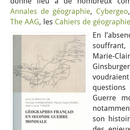
donné lieu à de nombreux com
Annales de géographie
,
Cybergeo
The AAG
, les
Cahiers de géographi
En l’absen
souffrant,
Marie-Cl
Ginsburge
voudraient
question
Guerre mo
notamment
son histoi
des enjeux