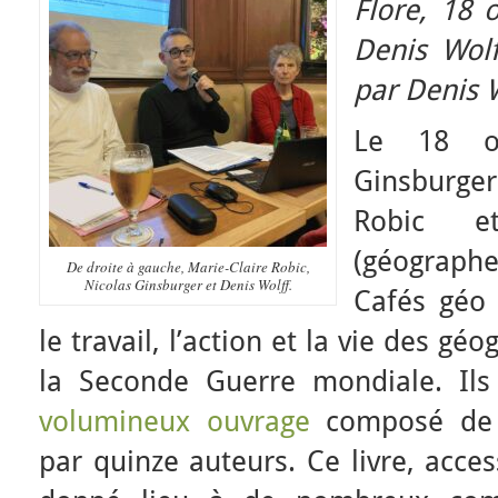
Flore, 18 
Denis Wol
par Denis W
Le 18 oc
Ginsburger 
Robic et
(géographe
De droite à gauche, Marie-Claire Robic,
Nicolas Ginsburger et Denis Wolff.
Cafés géo
le travail, l’action et la vie des g
la Seconde Guerre mondiale. Ils
volumineux ouvrage
composé de v
par quinze auteurs. Ce livre, acce