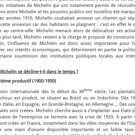
des initiatives de Michelin qui ont notamment permis de résoudre
ions entre Michelin et les pouvoirs publics ont toutefois été marq
des années 1910, Michelin souhaitait annexer un chemin qui sép
cette annexion car des habitants se plaignent : c’est en effet le 
au centre-ville. Michelin menace alors de délocaliser ses activi
 plus tard, Michelin revient à la charge et propose de construir
. L’influence de Michelin est donc assez importante pour fa
ec ses intérêts économiques, qui déterminent en partie la politi
taine soumission des institutions politiques locales aux intér
ichelin se décline-t-il dans le temps ?
stème productif (1900-1950)
ème
sion internationale dès le début du XX
siècle. Les plantati
tchouc est produit, se situent au Brésil ou en Indochine. Dès 19
en Italie, en Espagne, en Grande-Bretagne, en Allemagne… Des usi
es sont créées. Michelin cherche aussi à s’implanter aux Etats-U
aine de l’entreprise se termine avec la crise de 1929. A partir 
ont créés en France, notamment dans les villes moyennes de l’Ou
par une main d’œuvre disponible importante et un faible taux