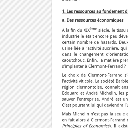
1. Les ressources au fondement d
a. Des ressources économiques
ème
A la fin du XIX
siècle, le tissu
industrielle était encore peu dév
certain nombre de hasards. Deux
usine liée à l’activité sucrière, 
dans le changement d’orientati
caoutchouc. Enfin, la matière pre
s’implanter à Clermont-Ferrand ?
Le choix de Clermont-Ferrand s’
l’activité viticole. La société Bar
région clermontoise, connaît ensu
Edouard et André Michelin, les p
sauver l’entreprise. André est u
C’est pourtant lui qui deviendra l
Mais Michelin n’est pas la seule
en fait alors à Clermont-Ferrand 
Principles of Economics
). Il exi