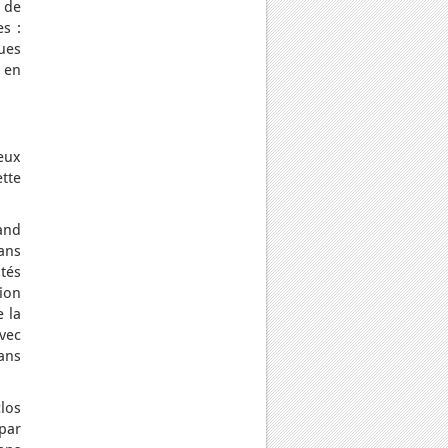
 de
s :
ques
 en
eux
tte
rand
ans
ités
tion
e la
avec
dans
clos
par