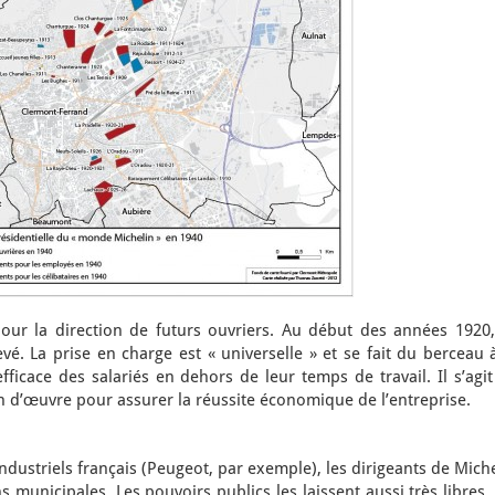
our la direction de futurs ouvriers. Au début des années 1920,
é. La prise en charge est « universelle » et se fait du berceau 
ficace des salariés en dehors de leur temps de travail. Il s’agi
in d’œuvre pour assurer la réussite économique de l’entreprise.
ndustriels français (Peugeot, par exemple), les dirigeants de Mich
 municipales. Les pouvoirs publics les laissent aussi très libres,