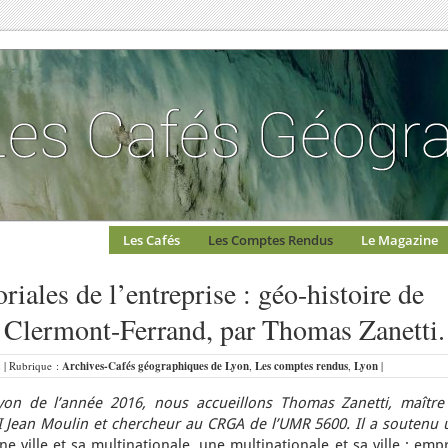
Les Cafés
Les Comptes Rendus
Le Magazine
oriales de l’entreprise : géo-histoire de
à Clermont-Ferrand, par Thomas Zanetti.
2 | Rubrique :
Archives-Cafés géographiques de Lyon
,
Les comptes rendus
,
Lyon
|
on de l’année 2016, nous accueillons Thomas Zanetti, maître
II Jean Moulin et chercheur au CRGA de l’UMR 5600. Il a soutenu 
ne ville et sa multinationale, une multinationale et sa ville : emp