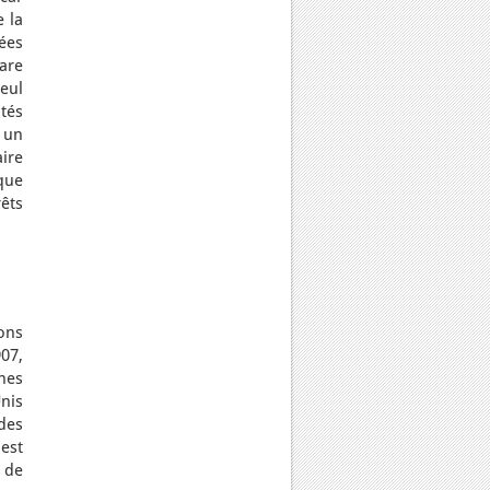
 la
uées
are
seul
tés
e un
ire
que
êts
ons
07,
nes
nis
des
est
 de