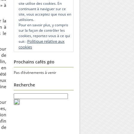
site utilise des cookies. En
 » à
continuant à naviguer sur ce
site, vous acceptez que nous en
utilisions.
r la
Pour en savoir plus, y compris
n à
sur la façon de contrôler les
 le
cookies, reportez-vous à ce qui
Politique relative aux
suit :
cookies
Pour
 de
lin,
Prochains cafés géo
 en
Pas d’événements à venir
été
eux
Recherche
aine
our
es,
ion
fin
e de