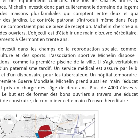
 et des équipements collectifs. Une fois les salariés attirés d
r place. Michelin investit donc particulièrement le domaine du logem
des maisons plurifamiliales qui comptent entre deux et qua
 des jardins. Le contrôle patronal s’introduit même dans l’esp
 ne comportaient pas de pièce de réception. Michelin cherche ain
des ouvriers. L’objectif est d’établir une main d’œuvre héréditaire
gements à Clermont en trente ans.
investit dans les champs de la reproduction sociale, comme 
lture et des sports. L’association sportive Michelin dispose 
ons, comme la première piscine de la ville. Il s’agit véritablem
’un paternalisme tardif. Un service médical est assuré par le bi
et d’un dispensaire pour les tuberculeux. Un hôpital temporaire 
emière Guerre Mondiale. Michelin prend aussi en main l’éducat
st pris en charge dès l’âge de deux ans. Plus de 4000 élèves s
. Le but est de former des bons ouvriers à travers une éducat
 et de construire, de consolider cette main d’œuvre héréditaire.