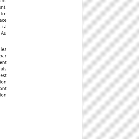
ans
ent.
tre
ace
si à
. Au
les
par
ent
ais
est
ion
ont
ion