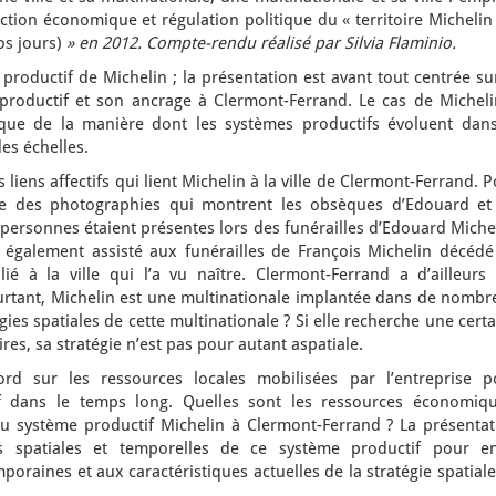
nction économique et régulation politique du « territoire Michelin
os jours)
» en 2012. Compte-rendu réalisé par Silvia Flaminio.
roductif de Michelin ; la présentation est avant tout centrée su
productif et son ancrage à Clermont-Ferrand. Le cas de Micheli
que de la manière dont les systèmes productifs évoluent dans
des échelles.
 liens affectifs qui lient Michelin à la ville de Clermont-Ferrand. 
se des photographies qui montrent les obsèques d’Edouard et
 personnes étaient présentes lors des funérailles d’Edouard Miche
également assisté aux funérailles de François Michelin décédé
ié à la ville qui l’a vu naître. Clermont-Ferrand a d’ailleurs 
urtant, Michelin est une multinationale implantée dans de nombr
gies spatiales de cette multinationale ? Si elle recherche une cert
res, sa stratégie n’est pas pour autant aspatiale.
ord sur les ressources locales mobilisées par l’entreprise p
f dans le temps long. Quelles sont les ressources économiqu
 du système productif Michelin à Clermont-Ferrand ? La présentat
s spatiales et temporelles de ce système productif pour en
poraines et aux caractéristiques actuelles de la stratégie spatial