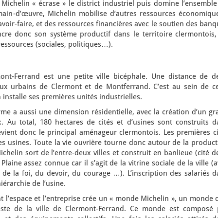
ichelin « écrase » le district industriel puis domine l’ensemble
a main-d’œuvre, Michelin mobilise d’autres ressources économique
 savoir-faire, et des ressources financières avec le soutien des ban
ancre donc son système productif dans le territoire clermontois,
 ressources (sociales, politiques…).
ont-Ferrand est une petite ville bicéphale. Une distance de d
ux urbains de Clermont et de Montferrand. C’est au sein de ce
nstalle ses premières unités industrielles.
irme a aussi une dimension résidentielle, avec la création d’un g
Au total, 180 hectares de cités et d’usines sont construits d
 devient donc le principal aménageur clermontois. Les premières c
es usines. Toute la vie ouvrière tourne donc autour de la produc
 Michelin sort de l’entre-deux villes et construit en banlieue (cité d
Plaine assez connue car il s’agit de la vitrine sociale de la ville (
s de la foi, du devoir, du courage …). L’inscription des salariés 
hiérarchie de l’usine.
t l’espace et l’entreprise crée un « monde Michelin », un monde 
este de la ville de Clermont-Ferrand. Ce monde est composé 