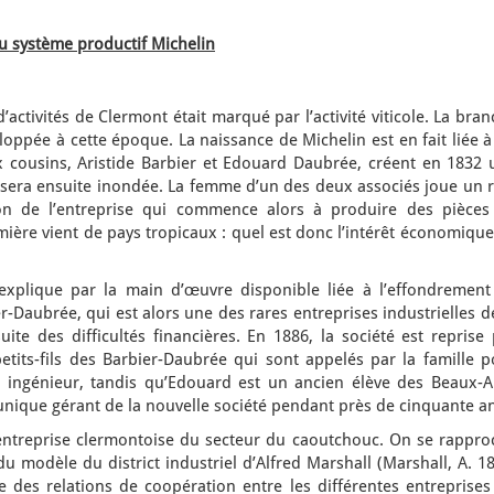
u système productif Michelin
 d’activités de Clermont était marqué par l’activité viticole. La bra
eloppée à cette époque. La naissance de Michelin est en fait liée 
 cousins, Aristide Barbier et Edouard Daubrée, créent en 1832 
qui sera ensuite inondée. La femme d’un des deux associés joue un 
on de l’entreprise qui commence alors à produire des pièces
mière vient de pays tropicaux : quel est donc l’intérêt économiqu
explique par la main d’œuvre disponible liée à l’effondrement
bier-Daubrée, qui est alors une des rares entreprises industrielles d
ite des difficultés financières. En 1886, la société est reprise
etits-fils des Barbier-Daubrée qui sont appelés par la famille p
n ingénieur, tandis qu’Edouard est un ancien élève des Beaux-Ar
’unique gérant de la nouvelle société pendant près de cinquante a
 entreprise clermontoise du secteur du caoutchouc. On se rappro
du modèle du district industriel d’Alfred Marshall (Marshall, A. 1
ste des relations de coopération entre les différentes entreprise