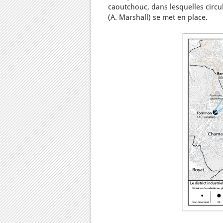
caoutchouc, dans lesquelles circul
(A. Marshall) se met en place.