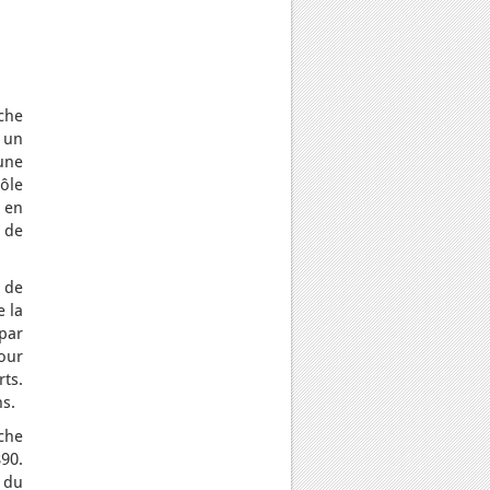
nche
à un
une
rôle
 en
e de
 de
e la
 par
our
ts.
ns.
che
890.
s du