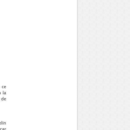
 ce
à la
t de
elin
 car