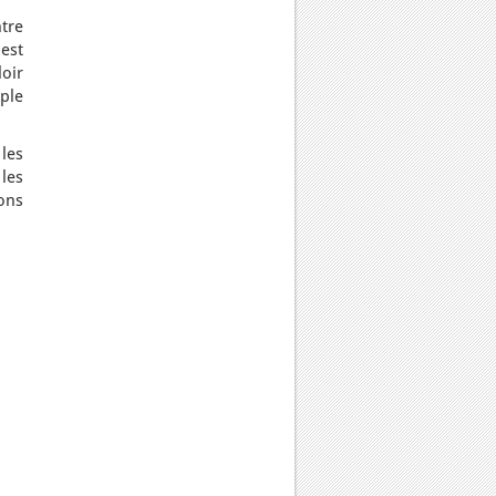
ntre
 est
oir
uple
les
les
ons