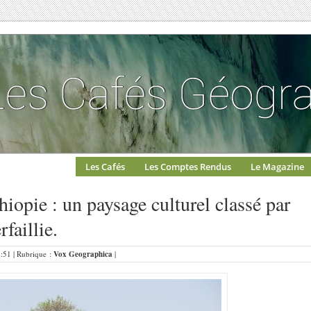
Les Cafés
Les Comptes Rendus
Le Magazine
iopie : un paysage culturel classé par
faillie.
8:51 | Rubrique :
Vox Geographica
|