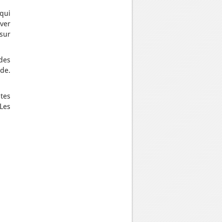
 qui
ever
sur
des
de.
tes
 Les