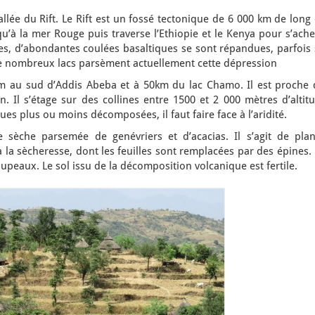
allée du Rift. Le Rift est un fossé tectonique de 6 000 km de long
qu’à la mer Rouge puis traverse l’Ethiopie et le Kenya pour s’ach
es, d’abondantes coulées basaltiques se sont répandues, parfois 
e nombreux lacs parsèment actuellement cette dépression
m au sud d’Addis Abeba et à 50km du lac Chamo. Il est proche 
 Il s’étage sur des collines entre 1500 et 2 000 mètres d’altitu
es plus ou moins décomposées, il faut faire face à l’aridité.
e sèche parsemée de genévriers et d’acacias. Il s’agit de plan
à la sècheresse, dont les feuilles sont remplacées par des épines.
upeaux. Le sol issu de la décomposition volcanique est fertile.