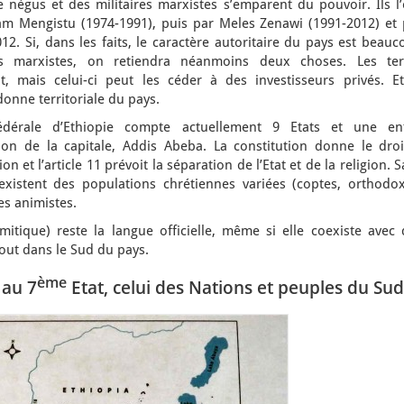
 négus et des militaires marxistes s’emparent du pouvoir. Ils l’
am Mengistu (1974-1991), puis par Meles Zenawi (1991-2012) et 
. Si, dans les faits, le caractère autoritaire du pays est beauc
 marxistes, on retiendra néanmoins deux choses. Les ter
t, mais celui-ci peut les céder à des investisseurs privés. Et
donne territoriale du pays.
dérale d’Ethiopie compte actuellement 9 Etats et une ent
ion de la capitale, Addis Abeba. La constitution donne le droi
on et l’article 11 prévoit la séparation de l’Etat et de la religion. 
istent des populations chrétiennes variées (coptes, orthodox
es animistes.
tique) reste la langue officielle, même si elle coexiste avec 
out dans le Sud du pays.
ème
 au 7
Etat, celui des Nations et peuples du Sud