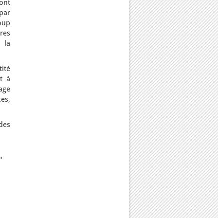
ont
par
oup
res
 la
ité
t à
Sage
es,
des
.