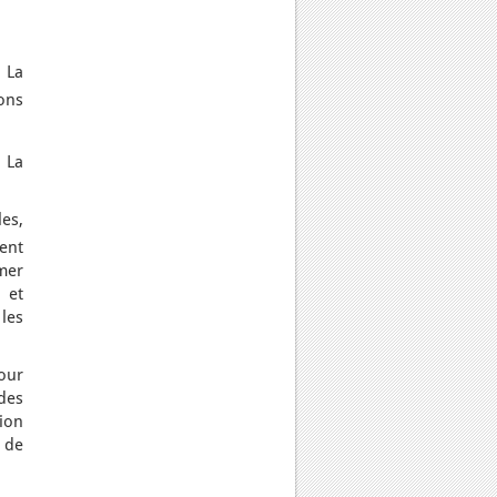
. La
ions
 La
les,
ent
mer
 et
les
pour
des
ion
t de