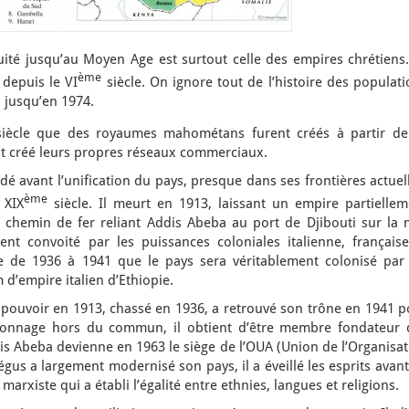
tiquité jusqu’au Moyen Age est surtout celle des empires chrétiens
ème
 depuis le VI
siècle. On ignore tout de l’histoire des populat
s jusqu’en 1974.
siècle que des royaumes mahométans furent créés à partir de
nt créé leurs propres réseaux commerciaux.
é avant l’unification du pays, presque dans ses frontières actuel
ème
 XIX
siècle. Il meurt en 1913, laissant un empire partiellem
 chemin de fer reliant Addis Abeba au port de Djibouti sur la 
nt convoité par les puissances coloniales italienne, française
e de 1936 à 1941 que le pays sera véritablement colonisé par 
d’empire italien d’Ethiopie.
u pouvoir en 1913, chassé en 1936, a retrouvé son trône en 1941 
rsonnage hors du commun, il obtient d’être membre fondateur 
s Abeba devienne en 1963 le siège de l’OUA (Union de l’Organisat
 négus a largement modernisé son pays, il a éveillé les esprits avan
 marxiste qui a établi l’égalité entre ethnies, langues et religions.