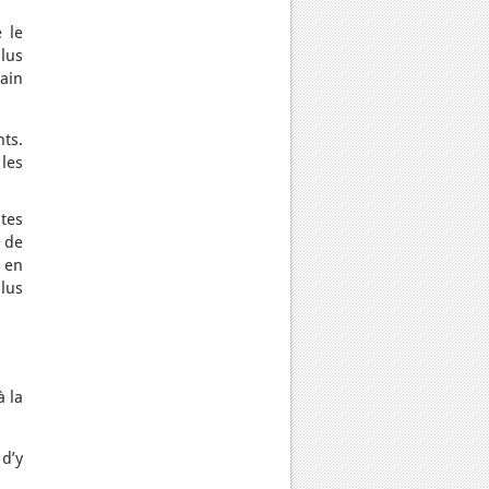
 le
lus
ain
ts.
 les
ites
 de
o en
lus
à la
d’y