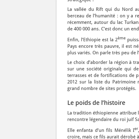
La vallée du Rift qui du Nord 
berceau de l’humanité : on y a re
récemment, autour du lac Turkana
de 400 000 ans. C’est donc un endr
ème
Enfin, l’Ethiopie est la 2
puiss
Pays encore très pauvre, il est n
plus variés. On parle très peu de 
Le choix d’aborder la région à tr
sur une société originale qui d
terrasses et de fortifications de 
2012 sur la liste du Patrimoine 
grand nombre de sites protégés.
Le poids de l’histoire
La tradition éthiopienne attribue
rencontre légendaire du roi juif 
er
Elle enfanta d’un fils Ménélik I
croire, mais ce fils aurait dérobé 