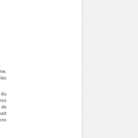
me.
ples
s du
nso
 de
sait
ons