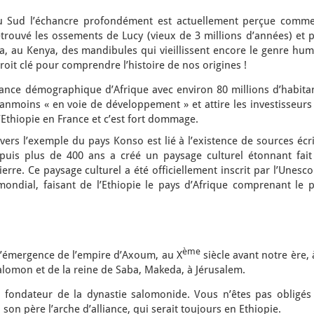
au Sud l’échancre profondément est actuellement perçue comme
trouvé les ossements de Lucy (vieux de 3 millions d’années) et p
, au Kenya, des mandibules qui vieillissent encore le genre hum
oit clé pour comprendre l’histoire de nos origines !
ance démographique d’Afrique avec environ 80 millions d’habitan
éanmoins « en voie de développement » et attire les investisseurs
l’Ethiopie en France et c’est fort dommage.
avers l’exemple du pays Konso est lié à l’existence de sources écr
epuis plus de 400 ans a créé un paysage culturel étonnant fait
pierre. Ce paysage culturel a été officiellement inscrit par l’Unesc
mondial, faisant de l’Ethiopie le pays d’Afrique comprenant le p
ème
 l’émergence de l’empire d’Axoum, au X
siècle avant notre ère, 
Salomon et de la reine de Saba, Makeda, à Jérusalem.
, fondateur de la dynastie salomonide. Vous n’êtes pas obligés 
à son père l’arche d’alliance, qui serait toujours en Ethiopie.