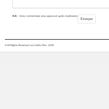
N.B. :
Votre commentaire sera approuvé après modération
© All Rights Reserved Les Cafés Géo 2026