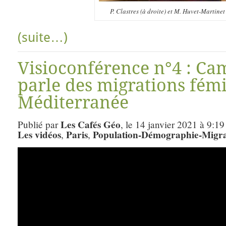
P. Clastres (à droite) et M. Huvet-Martine
(suite…)
Visioconférence n°4 : Ca
parle des migrations fém
Méditerranée
Les Cafés Géo
Publié par
, le 14 janvier 2021 à 9:19
Les vidéos
Paris
Population-Démographie-Migra
,
,