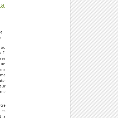
ia
de
,
 ou
. Il
 ses
 un
ens
mme
ats-
seur
mme
tre
les
 la