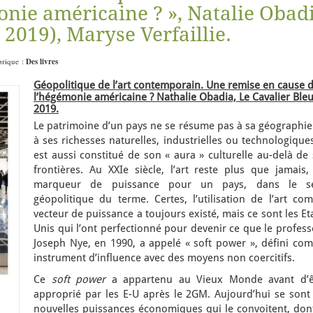
onie américaine ? », Natalie Obad
 2019), Maryse Verfaillie.
ubrique :
Des livres
Géopolitique de l’art contemporain. Une remise en cause 
l’hégémonie américaine ? Nathalie Obadia, Le Cavalier Bleu
2019.
Le patrimoine d’un pays ne se résume pas à sa géographie
à ses richesses naturelles, industrielles ou technologiques
est aussi constitué de son « aura » culturelle au-delà de
frontières. Au XXIe siècle, l’art reste plus que jamais,
marqueur de puissance pour un pays, dans le s
géopolitique du terme. Certes, l’utilisation de l’art co
vecteur de puissance a toujours existé, mais ce sont les Et
Unis qui l’ont perfectionné pour devenir ce que le profes
Joseph Nye, en 1990, a appelé « soft power », défini co
instrument d’influence avec des moyens non coercitifs.
Ce
soft power
a appartenu au Vieux Monde avant d’ê
approprié par les E-U après le 2GM. Aujourd’hui se sont 
nouvelles puissances économiques qui le convoitent, dont