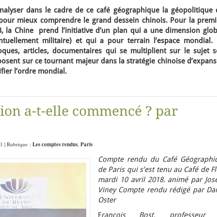
lyser dans le cadre de ce café géographique la géopolitique 
 pour mieux comprendre le grand dessein chinois. Pour la premi
3, la Chine prend l’initiative d’un plan qui a une dimension glo
tuellement militaire) et qui a pour terrain l’espace mondial. 
oques, articles, documentaires qui se multiplient sur le sujet s
posent sur ce tournant majeur dans la stratégie chinoise d’expan
fier l’ordre mondial.
ion a-t-elle commencé ? par
01 | Rubrique :
Les comptes rendus
,
Paris
Compte rendu du Café Géographi
de Paris qui s’est tenu au Café de F
mardi 10 avril 2018. animé par Jos
Viney Compte rendu rédigé par Dan
Oster
F
rançois Bost, professeur