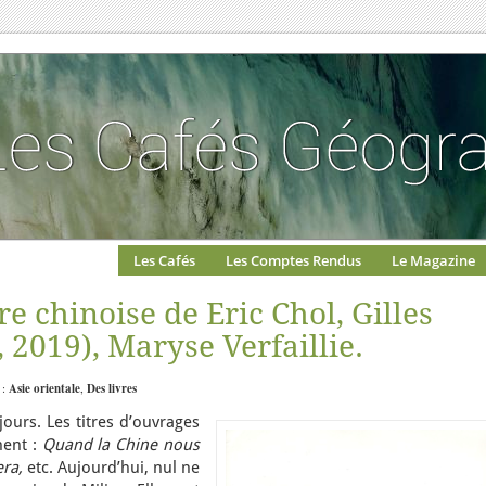
Les Cafés
Les Comptes Rendus
Le Magazine
e chinoise de Eric Chol, Gilles
 2019), Maryse Verfaillie.
 :
Asie orientale
,
Des livres
ours. Les titres d’ouvrages
nent :
Quand la Chine nous
era,
etc. Aujourd’hui, nul ne