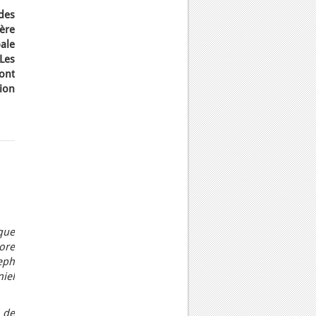
des
ère
bale
Les
ont
sion
que
lore
eph
iel
 de