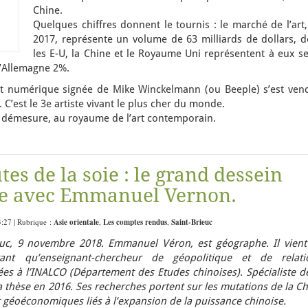
Chine.
Quelques chiffres donnent le tournis : le marché de l’art
2017, représente un volume de 63 milliards de dollars, d
les E-U, la Chine et le Royaume Uni représentent à eux se
 l’Allemagne 2%.
t numérique signée de Mike Winckelmann (ou Beeple) s’est ven
. C’est le 3e artiste vivant le plus cher du monde.
 démesure, au royaume de l’art contemporain.
tes de la soie : le grand dessein
re avec Emmanuel Vernon.
3:27 | Rubrique :
Asie orientale
,
Les comptes rendus
,
Saint-Brieuc
euc, 9 novembre 2018.
Emmanuel Véron, est géographe. Il vient
ant qu’enseignant-chercheur de géopolitique et de relati
es à l’INALCO (Département des Etudes chinoises). Spécialiste de
sa thèse en 2016. Ses recherches portent sur les mutations de la C
et géoéconomiques liés à l’expansion de la puissance chinoise.