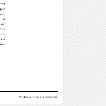
ims
ue
ue,
la
 de
sus
ans
l il
ine
Wordpress Theme by Fearless Flyer