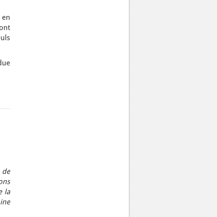
, en
ont
uls
due
 de
ons
 la
hine