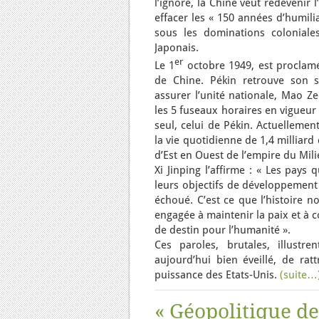
l’ignore, la Chine veut redevenir l
effacer les « 150 années d’humili
sous les dominations coloniale
Japonais.
er
Le 1
octobre 1949, est proclam
de Chine. Pékin retrouve son s
assurer l’unité nationale, Mao 
les 5 fuseaux horaires en vigueur
seul, celui de Pékin. Actuelleme
la vie quotidienne de 1,4 milliard
d’Est en Ouest de l’empire du Mili
Xi Jinping l’affirme : « Les pays
leurs objectifs de développement 
échoué. C’est ce que l’histoire n
engagée à maintenir la paix et à
de destin pour l’humanité ».
Ces paroles, brutales, illustr
aujourd’hui bien éveillé, de rat
puissance des Etats-Unis.
(suite…
« Géopolitique de