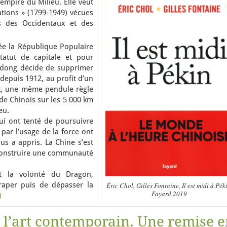
’empire du Milieu. Elle veut
ations » (1799-1949) vécues
s des Occidentaux et des
ée la République Populaire
tatut de capitale et pour
Zedong décide de supprimer
 depuis 1912, au profit d’un
nt, une même pendule règle
 de Chinois sur les 5 000 km
eu.
 qui ont tenté de poursuivre
par l’usage de la force ont
ous a appris. La Chine s’est
 construire une communauté
ent la volonté du Dragon,
traper puis de dépasser la
Éric Chol, Gilles Fontaine, Il est midi à Pék
Fayard 2019
)
 l’art contemporain. Une remise 