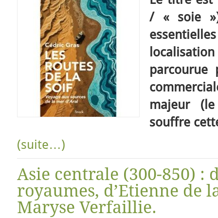
/ « soie »
essentiel
localisat
parcourue 
commerciale
majeur (le
souffre cett
(suite…)
Asie centrale (300-850) : 
royaumes, d’Etienne de la
Maryse Verfaillie.