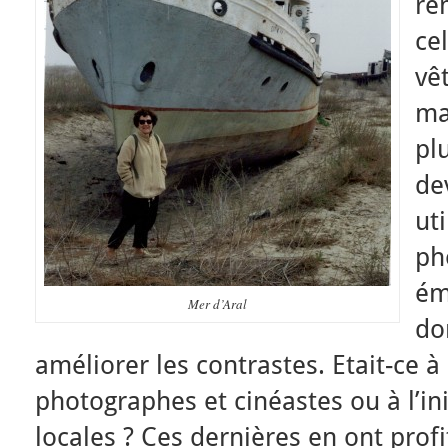
re
cel
vê
ma
plu
de
ut
ph
ém
Mer d’Aral
do
améliorer les contrastes. Etait-ce 
photographes et cinéastes ou à l’ini
locales ? Ces dernières en ont prof