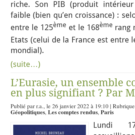
riche. Son PIB (produit intérieur
faible (bien qu’en croissance) : selo
ème
ème
entre le 125
et le 168
rang 
Etats (celui de la France est entre l
mondial).
(suite…)
L’Eurasie, un ensemble c
en plus signifiant ? Par 
Publié par r.a., le 26 janvier 2022 à 19:10 | Rubrique
Géopolitiques
Les comptes rendus
Paris
,
,
Lundi 1