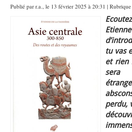
Publié par r.a., le 13 février 2025 à 20:31 | Rubrique
Ecout
Etienne
d’intro
tu vas 
et rien
sera 
étran
abscons
perdu, 
déco
immens