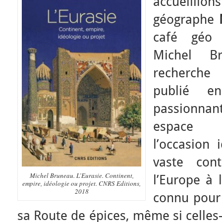
accueillio
géographe
café géo 
Michel Br
recherche
publié e
passionn
espace c
l’occasion 
vaste con
Michel Bruneau. L’Eurasie. Continent,
l’Europe à 
empire, idéologie ou projet. CNRS Editions,
2018
connu pour 
sa Route de épices, même si celles-