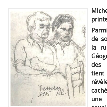
Miche
print
Parmi
de s
la r
Géogr
de
tien
révè
caché
une 