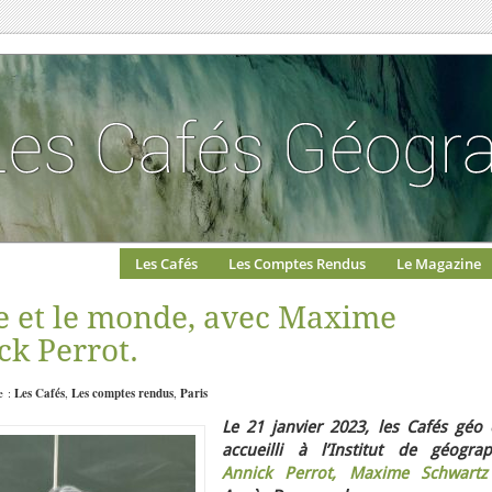
Les Cafés
Les Comptes Rendus
Le Magazine
ce et le monde, avec Maxime
ck Perrot.
e :
Les Cafés
,
Les comptes rendus
,
Paris
Le 21 janvier 2023, les Cafés géo 
accueilli à l’Institut de géograp
Annick Perrot,
Maxi
me
Schwartz