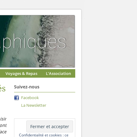
Voyages & Repas
L’Association
és
Suivez-nous
Facebook
La Newsletter
sir
dont
face
Confidentialité et cookies : ce