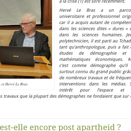
à la crise (1) est sorti récemment.
Hervé Le Bras a un parco
universitaire et professionnel orig
car il a acquis autant de compéten
dans les sciences dites « dures » 
dans les sciences humaines. Je
polytechnicien, il est parti au Tcha
tant qu’anthropologue, puis a fait 
études de démographie et
mathématiques économiques. M
c’est comme démographe qu’il 
surtout connu du grand public grâc
de nombreux travaux et de fréquen
 et Hervé Le Bras
interventions dans les médias. 
intérêt pour l’espace et 
des travaux que la plupart des démographes ne fondaient que sur 
est-elle encore post apartheid ?