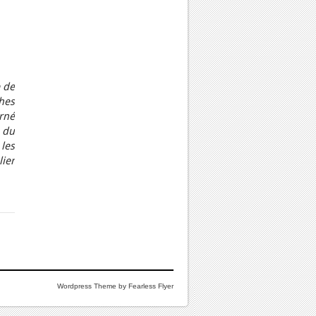
e de
hes
urné
e du
 les
lier
Wordpress Theme by Fearless Flyer