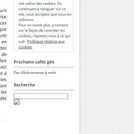
site utilise des cookies. En
continuant à naviguer sur ce
urs
site, vous acceptez que nous en
inal
utilisions.
ces
Pour en savoir plus, y compris
que
sur la façon de contrôler les
une
cookies, reportez-vous à ce qui
Politique relative aux
suit :
d en
cookies
des
 de
ais
Prochains cafés géo
est
Pas d’événements à venir
e à
tes
Recherche
Son
les
des