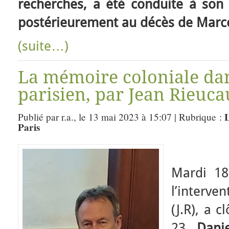
recherches, a été conduite à son 
postérieurement au décès de Marce
(suite…)
La mémoire coloniale dan
parisien, par Jean Rieuca
L
Publié par r.a., le 13 mai 2023 à 15:07 | Rubrique :
Paris
Mardi 18
l’interv
(J.R), a 
23.
Dani