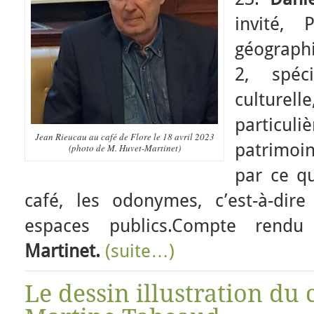
invité, 
géographi
2, spéc
culture
partic
Jean Rieucau au café de Flore le 18 avril 2023
patrimoin
(photo de M. Huvet-Martinet)
par ce qu
café, les odonymes, c’est-à-di
espaces publics.Compte ren
Martinet.
(suite…)
Le dessin illustration du