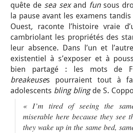
quête de
sea
sex
and
fun
sous dro
la pause avant les examens tandi
Ouest
,
raconte l’histoire vraie 
cambriolant les propriétés des sta
leur absence. Dans l’un et l’autr
existentiel à s’exposer et à pous
bien partagé : les mots de F
breakeuse
s pourraient tout à fa
adolescents
bling bling
de S. Coppo
« I’m tir
ed of seeing the same
miserable here because they see t
they wake up in the same bed, sam