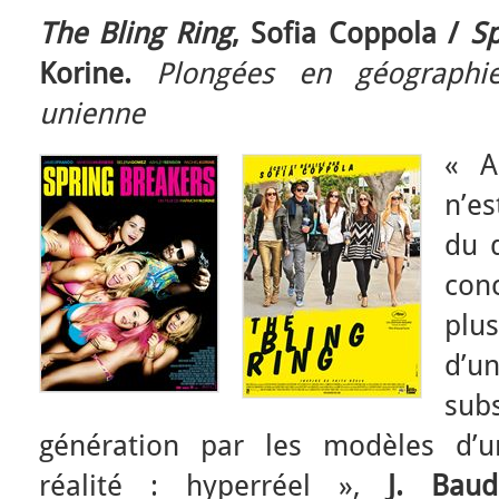
The Bling Ring
, Sofia Coppola /
Sp
Korine.
Plongées en géographie
unienne
« Au
n’es
du 
conc
plu
d’un
sub
génération par les modèles d’u
réalité : hyperréel »,
J. Baudr