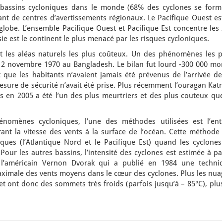
x bassins cycloniques dans le monde (68% des cyclones se form
t de centres d’avertissements régionaux. Le Pacifique Ouest est
lobe. L’ensemble Pacifique Ouest et Pacifique Est concentre les 
e est le continent le plus menacé par les risques cycloniques.
t les aléas naturels les plus coûteux. Un des phénomènes les p
 12 novembre 1970 au Bangladesh. Le bilan fut lourd -300 000 mor
it que les habitants n’avaient jamais été prévenus de l’arrivée d
ure de sécurité n’avait été prise. Plus récemment l’ouragan Katr
is en 2005 a été l’un des plus meurtriers et des plus couteux qu
énomènes cycloniques, l’une des méthodes utilisées est l’ent
ant la vitesse des vents à la surface de l’océan. Cette méthode 
iques (l’Atlantique Nord et le Pacifique Est) quand les cyclones
Pour les autres bassins, l’intensité des cyclones est estimée à pa
st l’américain Vernon Dvorak qui a publié en 1984 une techni
aximale des vents moyens dans le cœur des cyclones. Plus les nua
et ont donc des sommets très froids (parfois jusqu’à – 85°C), plu