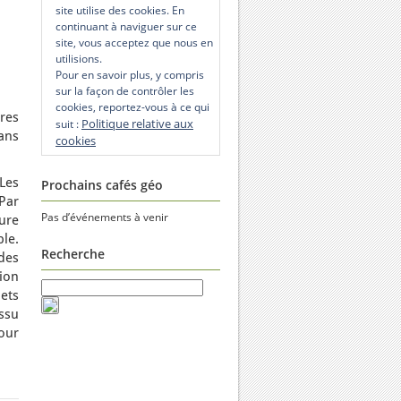
site utilise des cookies. En
continuant à naviguer sur ce
site, vous acceptez que nous en
utilisions.
Pour en savoir plus, y compris
sur la façon de contrôler les
cookies, reportez-vous à ce qui
tres
Politique relative aux
suit :
ans
cookies
Les
Prochains cafés géo
 Par
Pas d’événements à venir
ture
ple.
Recherche
 des
tion
jets
ssu
our