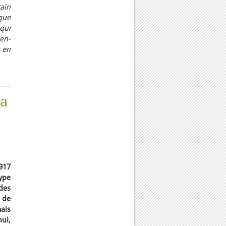
rain
ique
 qui
ien-
t en
la
1917
ype
des
 de
mais
ui,