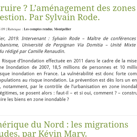
truire ? L’aménagement des zones
estion. Par Sylvain Rode.
5:09 | Rubrique :
Les comptes rendus
,
Montpellier
er, 2019. Intervenant : Sylvain Rode – Maître de conférences
banisme, Université de Perpignan Via Domitia – Unité Mixte
u rédigé par Camille Renaudin.
u Risque d’Inondation effectuée en 2011 dans le cadre de la mise
e Inondation de 2007, 18,5 millions de personnes et 10 milli
sque inondation en France. La vulnérabilité est donc forte com
opulations au risque inondation. La prévention est dès lors un e
, notamment, par le contrôle de l’urbanisation en zone inondab
gitimes, se posent alors : faut-il – et si oui, comment ? – constr
ire les biens en zone inondable ?
érique du Nord : les migrations
tudes, par Kévin Mary.