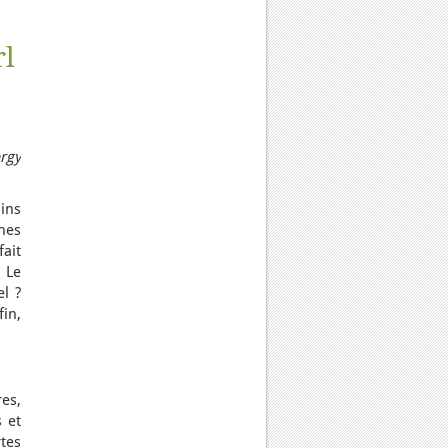
rl
rgy
ins
nes
fait
. Le
l ?
in,
es,
s et
tes