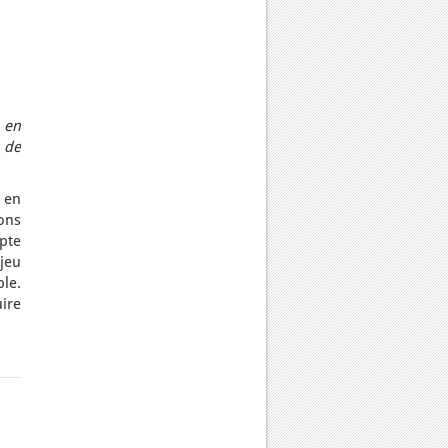
 en
 de
 en
ons
pte
njeu
le.
uire