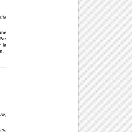
ité
une
Par
r la
n.
IAE,
une