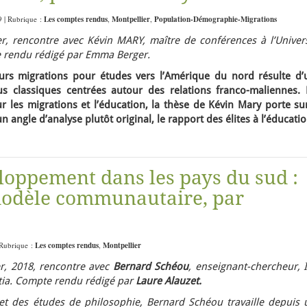
9 | Rubrique :
Les comptes rendus
,
Montpellier
,
Population-Démographie-Migrations
, rencontre avec Kévin MARY, maître de conférences à l’Univers
e rendu rédigé par Emma Berger.
 leurs migrations pour études vers l’Amérique du nord résulte d’
us classiques centrées autour des relations franco-maliennes. 
sur les migrations et l’éducation, la thèse de Kévin Mary porte su
 angle d’analyse plutôt original, le rapport des élites à l’éducatio
loppement dans les pays du sud :
 modèle communautaire, par
 Rubrique :
Les comptes rendus
,
Montpellier
r, 2018, rencontre avec
Bernard Schéou
, enseignant-chercheur, 
tia. Compte rendu rédigé par
Laure Alauzet.
t des études de philosophie, Bernard Schéou travaille depuis 