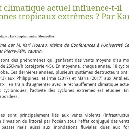
climatique actuel influence-t-il
clones tropicaux extrêmes ? Par Ka
brique :
Les comptes rendus
,
Montpellier
mé par M. Karl Hoarau, Maître de Conférences à l’Université Ce
 Pierre-Félix Vautrin.
s sont des phénomènes qui génèrent des vents moyens d’au mo
 de 250km/h (catégorie 4-5). En moyenne, chaque année, 18 cyclo
 globe. Ces dernières années, plusieurs systèmes destructeurs ont 
013) aux Philippines, et Irma (2017) et Maria (2017) aux Antilles
-il en train d’augmenter avec le réchauffement climatique actue
cycloniques, l’activité des cyclones extrêmes est étudiée. Enf
 abordées.
s sont principalement liés aux vents violents (infrastructur
 (invasion du littoral par l’océan sous l’effet conjugué des vent
basse) mais aussi aux inondations fluviales dues aux for