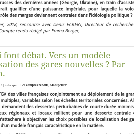
 russes des dernières années (Géorgie, Ukraine), en train d’assist
ait qualifier d’une puissance impériale, pour laquelle la volo
trôle des marges deviennent centrales dans l’idéologie politique ?
r, 2018, rencontre avec Denis ECKERT, Directeur de recherche
. Compte rendu rédigé par Emma Berger,
i font débat. Vers un modèle
isation des gares nouvelles ? Par
n.
17 | Rubrique :
Les comptes rendus
,
Montpellier
TGV des villes françaises conjointement au déploiement de la gra
 multiples, variables selon les échelles territoriales concernées. A
ce demandent des dessertes périurbaines de courte durée minimis
eux régionaux et locaux militent pour une desserte centrale 
’attachera à objectiver les choix possibles de localisation des g
 d’un modèle français caractéristique en la matière.