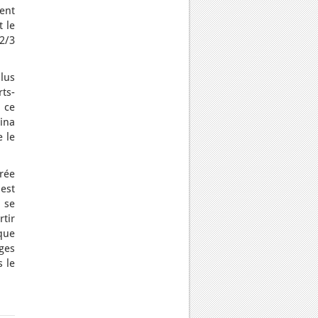
ent
 le
2/3
lus
ts-
e ce
ina
e le
rée
est
 se
rtir
que
ges
s le