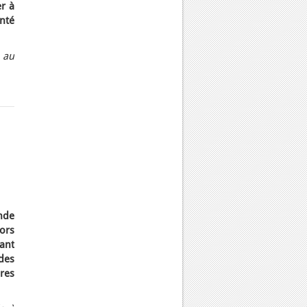
er à
nté
 au
nde
lors
ant
des
ares