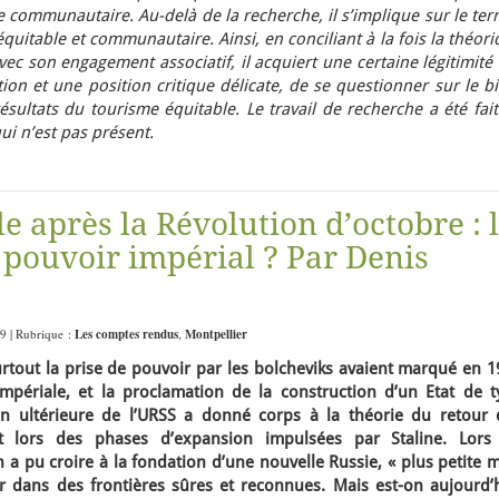
e communautaire. Au-delà de la recherche, il s’implique sur le ter
quitable et communautaire. Ainsi, en conciliant à la fois la théor
vec son engagement associatif, il acquiert une certaine légitimité
tion et une position critique délicate, de se questionner sur le b
résultats du tourisme équitable.
Le travail de recherche a été fai
ui n’est pas présent.
le après la Révolution d’octobre : 
 pouvoir impérial ? Par Denis
09 | Rubrique :
Les comptes rendus
,
Montpellier
surtout la prise de pouvoir par les bolcheviks avaient marqué en 
 impériale, et la proclamation de la construction d’un Etat de t
on ultérieure de l’URSS a donné corps à la théorie du retour 
t lors des phases d’expansion impulsées par Staline. Lors
n a pu croire à la fondation d’une nouvelle Russie, « plus petite 
r dans des frontières sûres et reconnues. Mais est-on aujourd’h