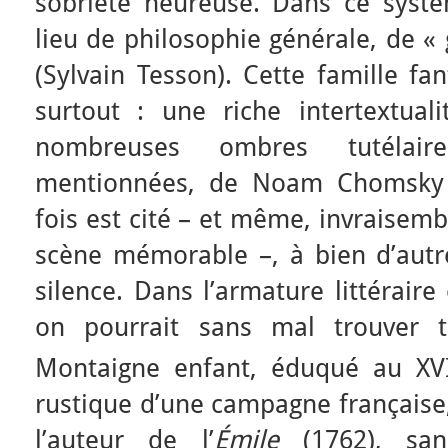
sobriété heureuse. Dans ce systèm
lieu de philosophie générale, de
« 
(Sylvain Tesson). Cette famille f
surtout : une riche intertextuali
nombreuses ombres tutélai
mentionnées, de Noam Chomsky 
fois est cité – et même, invraisem
scène mémorable –, à bien d’autr
silence. Dans l’armature littéraire 
on pourrait sans mal trouver t
Montaigne enfant, éduqué au XV
rustique d’une campagne française,
l’auteur de l’
É
mile
(1762), san