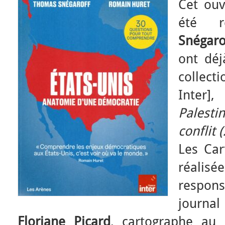
Cet ouv
été 
Snégaro
ont dé
collect
Inter]
Palesti
conflit 
Les Car
réalis
respon
journa
Floriane Picard
, cartographe au