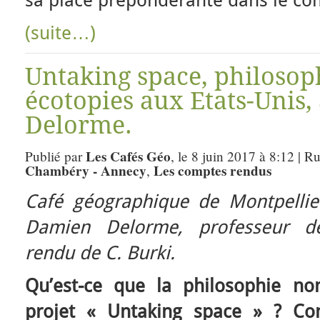
sa place prépondérante dans le co
(suite…)
Untaking space, philosop
écotopies aux Etats-Unis
Delorme.
Les Cafés Géo
Publié par
, le 8 juin 2017 à 8:12 | R
Chambéry - Annecy
Les comptes rendus
,
Café géographique de Montpellie
Damien Delorme, professeur d
rendu de C. Burki.
Qu’est-ce que la philosophie n
projet « Untaking space » ? Co