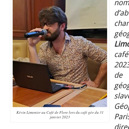
nom
d’a
ch
gé
Lim
café
2023
de
géo
slav
Géo
Kévin Limonier au Café de Flore lors du café géo du 31
Par
janvier 2023
dir