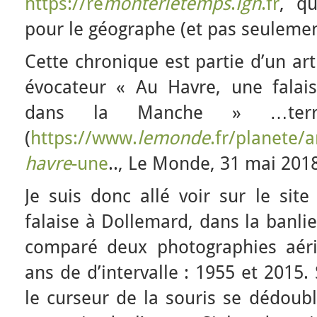
https://re
monterletemps
.
ign
.fr
, qu
pour le géographe (et pas seulement
Cette chronique est partie d’un art
évocateur « Au Havre, une falai
dans la Manche » …terri
(
https://www.
lemonde
.fr/planete/a
havre
-une
.., Le Monde, 31 mai 2018
Je suis donc allé voir sur le sit
falaise à Dollemard, dans la banlie
comparé deux photographies aéri
ans de d’intervalle : 1955 et 2015.
le curseur de la souris se dédoubl