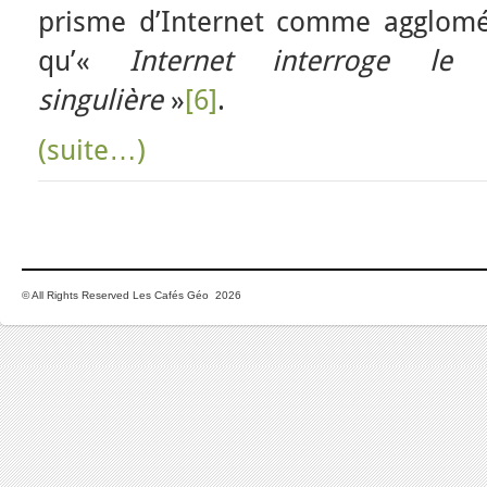
prisme d’Internet comme agglom
qu’«
Internet interroge l
singulière
»
[6]
.
(suite…)
© All Rights Reserved Les Cafés Géo 2026