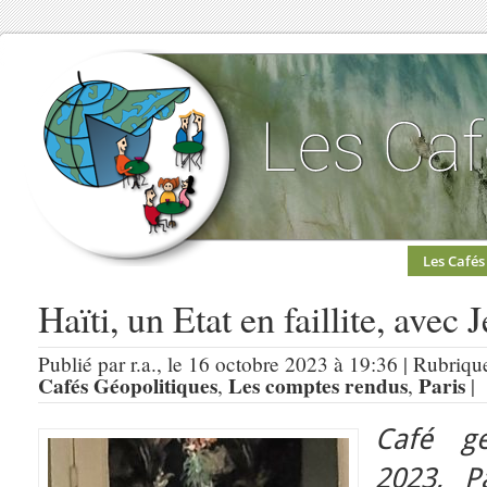
Les Cafés
Haïti, un Etat en faillite, ave
Publié par r.a., le 16 octobre 2023 à 19:36 | Rubriqu
Cafés Géopolitiques
Les comptes rendus
Paris
,
,
|
Café gé
2023, P