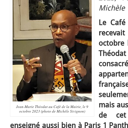
Michèle 
Le Café 
recevai
octobre 
Théoda
consacr
appart
frança
seuleme
mais aus
Jean-Marie Théodat au Café de la Mairie, le 9
octobre 2023 (photo de Michèle Sivignon)
de cet
enseigné aussi bien à Paris 1 Pant